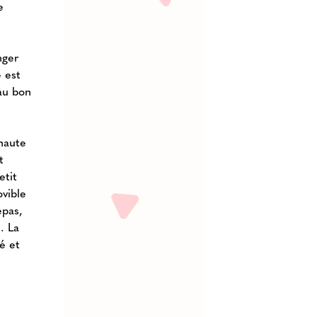
e
nger
 est
 au bon
 haute
t
etit
vible
epas,
. La
é et