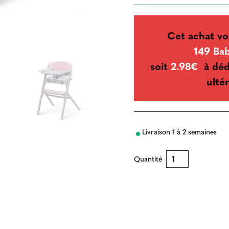
Cet achat vo
149 Ba
soit
2.98€
à déd
ultér
Livraison 1 à 2 semaines
Quantité