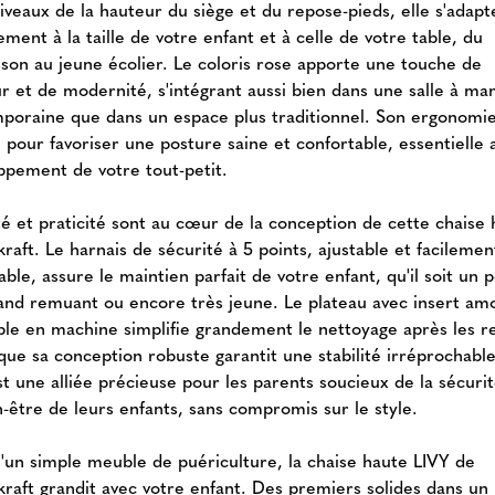
iveaux de la hauteur du siège et du repose-pieds, elle s'adapt
ement à la taille de votre enfant et à celle de votre table, du
sson au jeune écolier. Le coloris rose apporte une touche de
r et de modernité, s'intégrant aussi bien dans une salle à ma
poraine que dans un espace plus traditionnel. Son ergonomie
 pour favoriser une posture saine et confortable, essentielle
ppement de votre tout-petit.
té et praticité sont au cœur de la conception de cette chaise
raft. Le harnais de sécurité à 5 points, ajustable et facilemen
ble, assure le maintien parfait de votre enfant, qu'il soit un p
nd remuant ou encore très jeune. Le plateau avec insert amo
able en machine simplifie grandement le nettoyage après les r
que sa conception robuste garantit une stabilité irréprochable
t une alliée précieuse pour les parents soucieux de la sécurit
n-être de leurs enfants, sans compromis sur le style.
u'un simple meuble de puériculture, la chaise haute LIVY de
kraft grandit avec votre enfant. Des premiers solides dans un