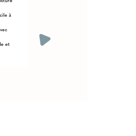
osture
cile à
avec
de et