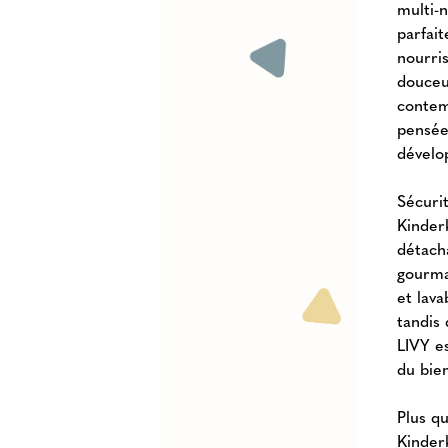
multi-n
parfait
nourri
douceu
contem
pensée
dévelo
Sécuri
Kinderk
détacha
gourma
et lav
tandis 
LIVY es
du bie
Plus q
Kinder