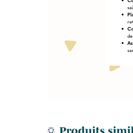
Co
sa
Pl
re
Co
de
As
sa
Produits simi