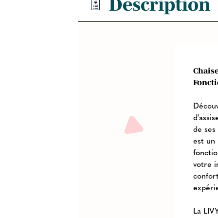
Description
Chaise
Foncti
Découv
d'assi
de ses
est un
foncti
votre 
confor
expéri
La LIV