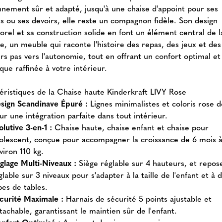
nnement sûr et adapté, jusqu'à une chaise d'appoint pour ses
és ou ses devoirs, elle reste un compagnon fidèle. Son design
orel et sa construction solide en font un élément central de l
le, un meuble qui raconte l'histoire des repas, des jeux et des
rs pas vers l'autonomie, tout en offrant un confort optimal et
que raffinée à votre intérieur.
éristiques de la Chaise haute Kinderkraft LIVY Rose
sign Scandinave Épuré :
Lignes minimalistes et coloris rose 
ur une intégration parfaite dans tout intérieur.
olutive 3-en-1 :
Chaise haute, chaise enfant et chaise pour
olescent, conçue pour accompagner la croissance de 6 mois 
viron 110 kg.
glage Multi-Niveaux :
Siège réglable sur 4 hauteurs, et repos
glable sur 3 niveaux pour s'adapter à la taille de l'enfant et à 
pes de tables.
curité Maximale :
Harnais de sécurité 5 points ajustable et
tachable, garantissant le maintien sûr de l'enfant.