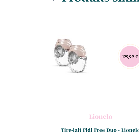
29,90 €
129,99 €
k
Lionelo
 Hauck Deluxe -
Tire-lait Fidi Free Duo - Lionel
C...