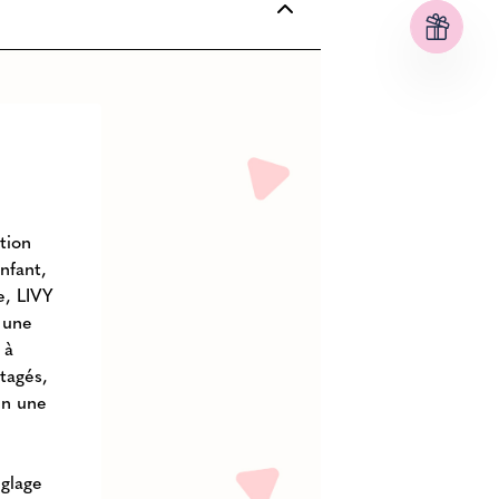
tion
nfant,
e, LIVY
 une
 à
tagés,
en une
églage