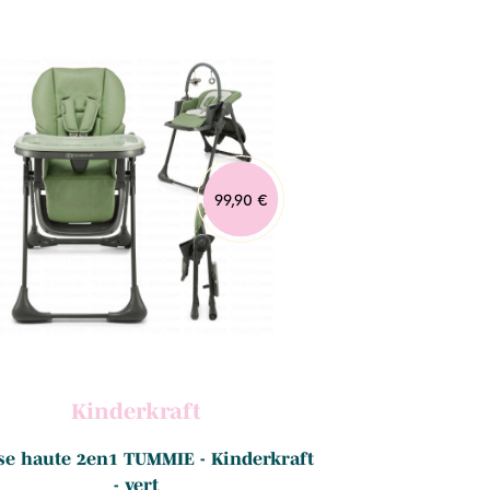
99,90 €
Kinderkraft
se haute 2en1 TUMMIE - Kinderkraft
Chaise haute BR
- vert