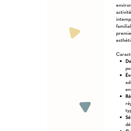
enviro
activit
intemp
familia
premie
esthéti
Caract
De
po
Év
ad
en
Ré
ré
ty
Sé
dé