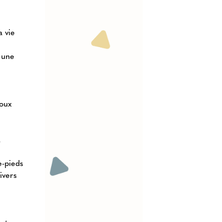
a vie
 une
doux
à
e-pieds
divers