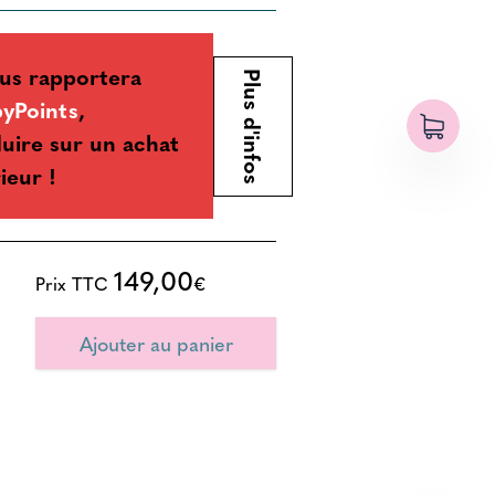
us rapportera
Plus d'infos
byPoints
,
uire sur un achat
ieur !
149,00
Prix TTC
€