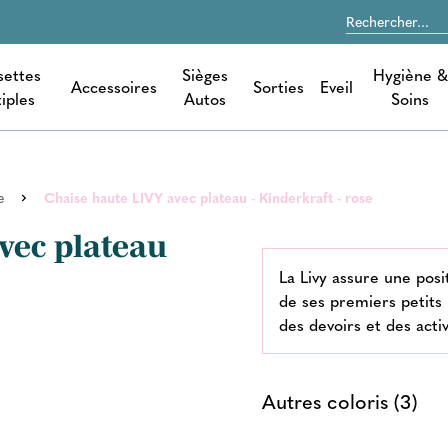
settes
Sièges
Hygiène &
Accessoires
Sorties
Eveil
iples
Autos
Soins
e
Chaise haute LIVY avec plateau - Kinderkraft - rose
vec plateau
La Livy assure une pos
de ses premiers petits 
des devoirs et des acti
Autres coloris (3)