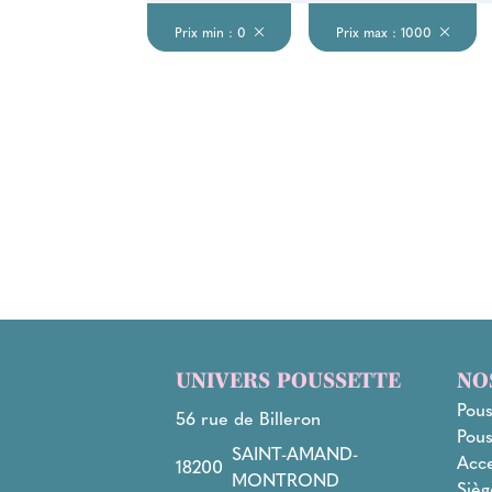
Prix min : 0
Prix max : 1000
UNIVERS POUSSETTE
NO
Pous
56 rue de Billeron
Pous
SAINT-AMAND-
Acce
18200
MONTROND
Sièg