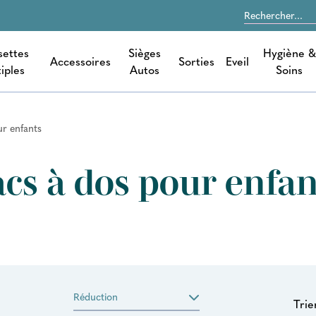
settes
Sièges
Hygiène &
Accessoires
Sorties
Eveil
iples
Autos
Soins
ur enfants
acs à dos pour enfan
Réduction
Trie