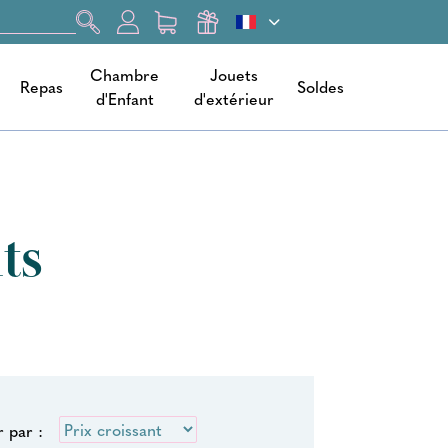
Chambre
Jouets
Repas
Soldes
d'Enfant
d'extérieur
ts
r par :