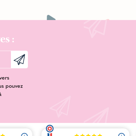
es :
vers
ous pouvez
à