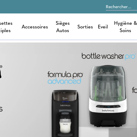
settes
Sièges
Hygiène &
Accessoires
Sorties
Eveil
iples
Autos
Soins
Rechercher sur le site