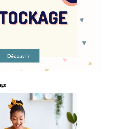
Découvrir
age