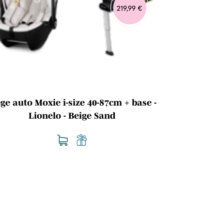
219,99 €
ège auto Moxie i-size 40-87cm + base -
Siège Auto 
Lionelo - Beige Sand