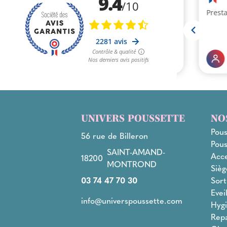
UNIVERS POUSSETTE
NO
Pous
56 rue de Billeron
Pous
SAINT-AMAND-
Acce
18200
MONTROND
Sièg
03 74 47 70 30
Sort
Evei
info@universpoussette.com
Hygi
Rep