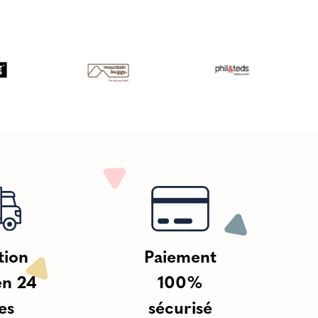
tion
Paiement
en 24
100%
es
sécurisé