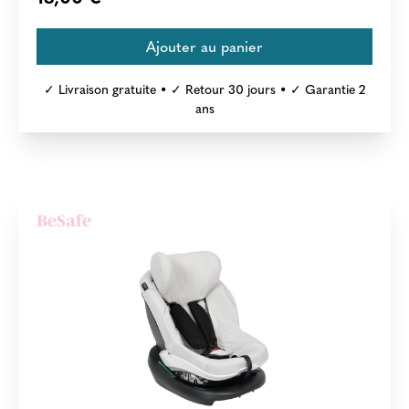
✓ Livraison gratuite • ✓ Retour 30 jours • ✓ Garantie 2
ans
BeSafe