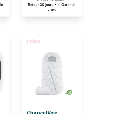
ie
Retour 30 jours • ✓ Garantie
2 ans
Cybex
Chancelière