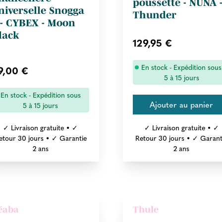
poussette - NUNA 
niverselle Snogga
Thunder
 - CYBEX - Moon
lack
129,95 €
En stock - Expédition sous
9,00 €
5 à 15 jours
En stock - Expédition sous
5 à 15 jours
✓ Livraison gratuite • ✓
✓ Livraison gratuite • ✓
etour 30 jours • ✓ Garantie
Retour 30 jours • ✓ Garant
2 ans
2 ans
éaba
Thule