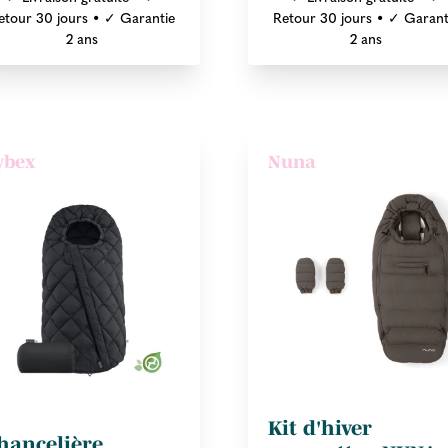
etour 30 jours • ✓ Garantie
Retour 30 jours • ✓ Garant
2 ans
2 ans
ybex
Nuna
Kit d'hiver
hancelière