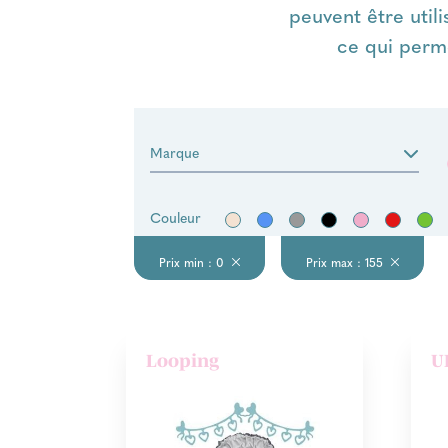
peuvent être util
ce qui perme
Marque
Couleur
Prix min : 0
Prix max : 155
Looping
U