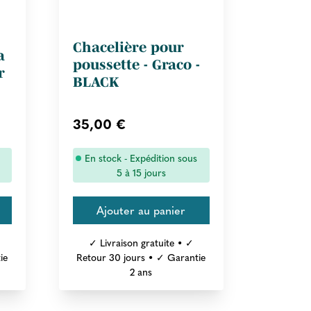
Chacelière pour
a
poussette - Graco -
r
BLACK
35,00 €
En stock - Expédition sous
5 à 15 jours
✓ Livraison gratuite • ✓
ie
Retour 30 jours • ✓ Garantie
2 ans