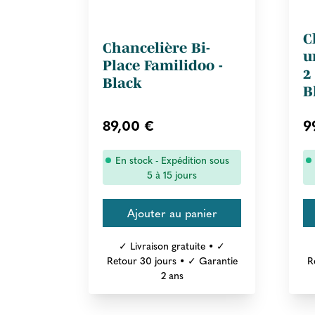
C
Chancelière Bi-
u
Place Familidoo -
2
Black
B
89,00 €
9
En stock - Expédition sous
5 à 15 jours
✓ Livraison gratuite • ✓
Retour 30 jours • ✓ Garantie
R
2 ans