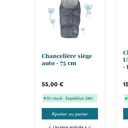
C
Chancelière siège
U
auto - 75 cm
-
55,00 €
1
En stock - Expédition 24H
✓ Livraison gratuite • ✓