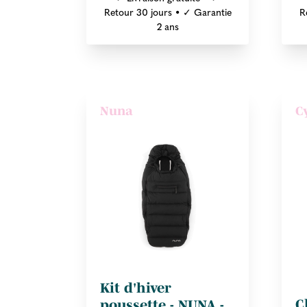
Retour 30 jours • ✓ Garantie
R
2 ans
Nuna
C
Kit d'hiver
C
poussette - NUNA -