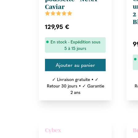
u
Caviar
2
B
129,95 €
En stock - Expédition sous
9
5 à 15 jours
✓ Livraison gratuite • ✓
Retour 30 jours • ✓ Garantie
R
2 ans
Cybex
B