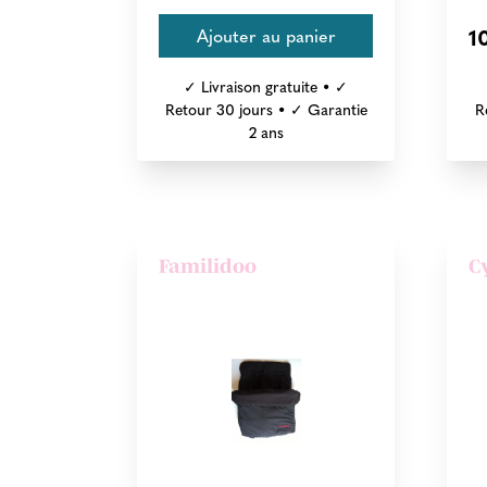
1
✓ Livraison gratuite • ✓
Retour 30 jours • ✓ Garantie
R
2 ans
Familidoo
C