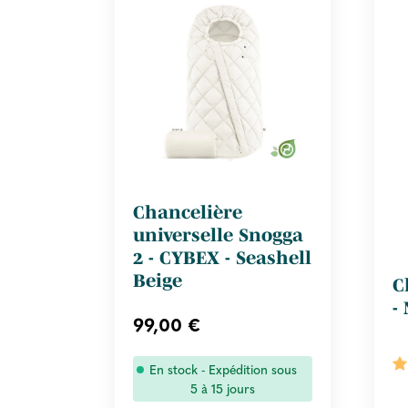
Chancelière
universelle Snogga
2 - CYBEX - Seashell
Beige
C
-
99,00 €
En stock - Expédition sous
5 à 15 jours