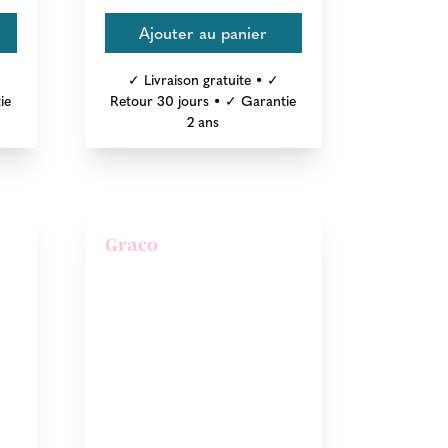
✓ Livraison gratuite • ✓
ie
Retour 30 jours • ✓ Garantie
2 ans
Graco