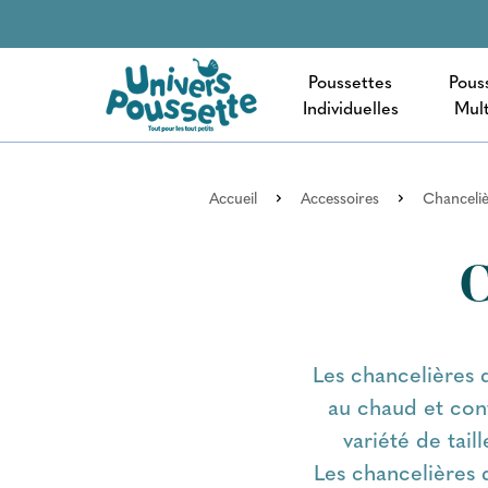
Poussettes
Pous
Individuelles
Mult
Accueil
Accessoires
Chanceliè
C
Les chancelières 
au chaud et conf
variété de tail
Les chancelières d