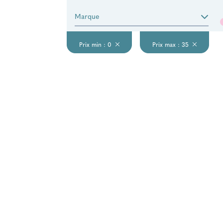
Marque
Prix min : 0
Prix max : 35