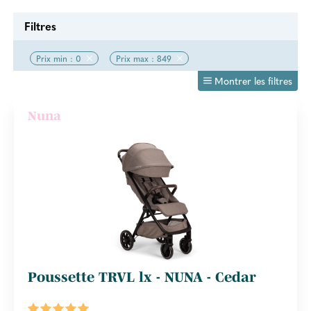
Filtres
Prix min : 0
Prix max : 849
Montrer les filtres
Nuna
Poussette TRVL lx - NUNA - Cedar