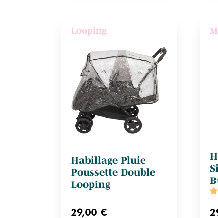
Looping
M
H
Habillage Pluie
S
Poussette Double
B
Looping
29,00 €
2