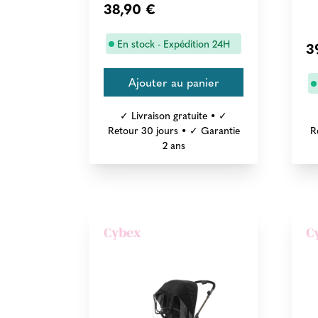
38,90 €
En stock - Expédition 24H
3
✓ Livraison gratuite • ✓
Retour 30 jours • ✓ Garantie
R
2 ans
Cybex
C