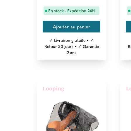
En stock - Expédition 24H
✓ Livraison gratuite • ✓
Retour 30 jours • ✓ Garantie
R
2 ans
Looping
L