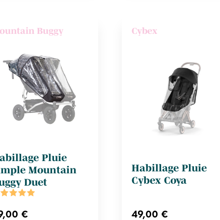
ountain Buggy
Cybex
abillage Pluie
Habillage Pluie
imple Mountain
Cybex Coya
uggy Duet
9,00 €
49,00 €