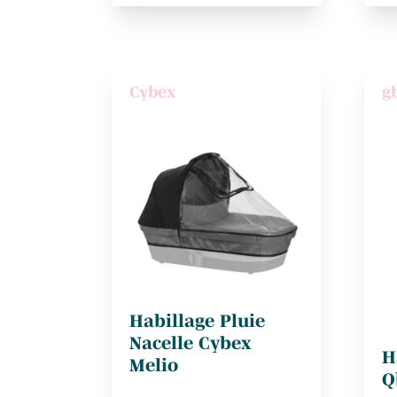
Cybex
g
Habillage Pluie
Nacelle Cybex
H
Melio
Q