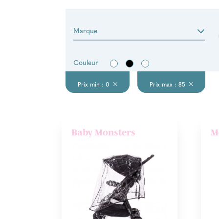
Marque
Couleur
Prix min : 0
Prix max : 85
Baby Monsters
M