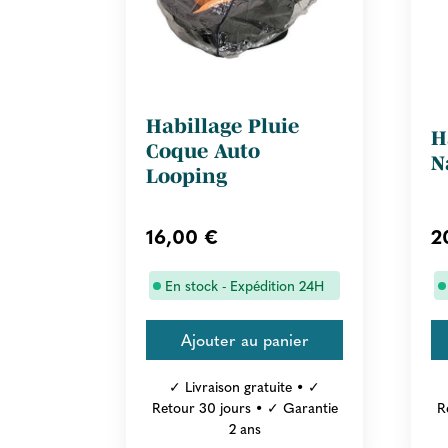
Habillage Pluie
H
Coque Auto
N
Looping
16,00 €
2
En stock - Expédition 24H
✓ Livraison gratuite • ✓
Retour 30 jours • ✓ Garantie
R
2 ans