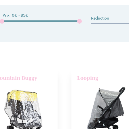
Prix
0€ - 85€
Réduction
ountain Buggy
Looping