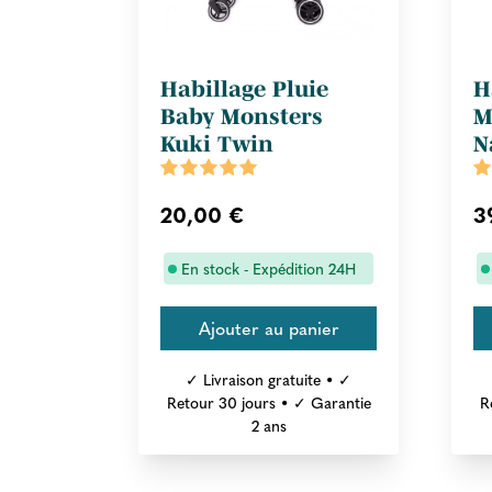
Habillage Pluie
H
Baby Monsters
M
Kuki Twin
N
20,00 €
3
En stock - Expédition 24H
✓ Livraison gratuite • ✓
Retour 30 jours • ✓ Garantie
R
2 ans