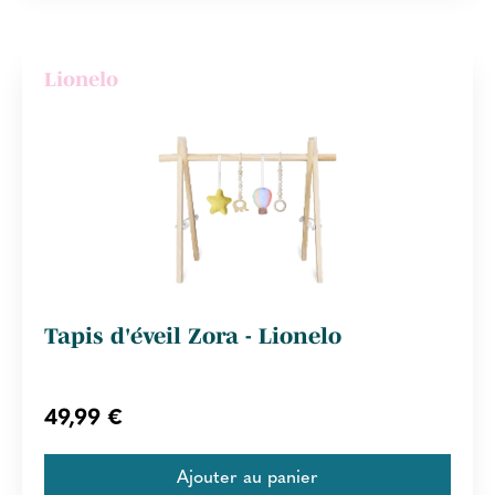
Lionelo
Tapis d'éveil Zora - Lionelo
49,99 €