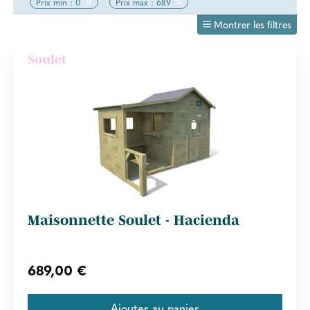
Prix min : 0
Prix max : 689
Montrer les filtres
Soulet
Maisonnette Soulet - Hacienda
689,00 €