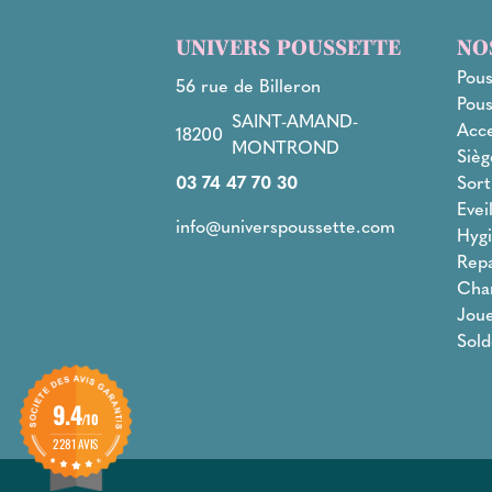
UNIVERS POUSSETTE
NO
Pous
56 rue de Billeron
Pous
SAINT-AMAND-
Acce
18200
MONTROND
Sièg
03 74 47 70 30
Sort
Evei
info@universpoussette.com
Hygi
Rep
Cha
Joue
Sold
9.4
/10
2281 AVIS