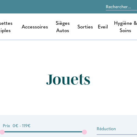
settes
Sièges
Hygiène &
Accessoires
Sorties
Eveil
iples
Autos
Soins
Jouets
Prix
0€ - 119€
Réduction