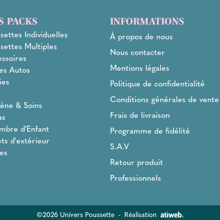
S PACKS
INFORMATIONS
settes Individuelles
À propos de nous
settes Multiples
Nous contacter
ssoires
Mentions légales
es Autos
ies
Politique de confidentialité
l
Conditions générales de vente
ène & Soins
Frais de livraison
as
mbre d'Enfant
Programme de fidélité
ts d'extérieur
S.A.V
es
Retour produit
Professionnels
©2026 Univers Poussette
-
Réalisation