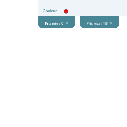
Couleur
Prix min : 0
Prix max : 119