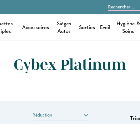
settes
Sièges
Hygiène &
Accessoires
Sorties
Eveil
iples
Autos
Soins
Cybex Platinum
Réduction
Trie