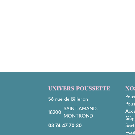
UNIVERS POUSSETTE
NO
Pous
56 rue de Billeron
Pous
SAINT-AMAND-
Acce
18200
MONTROND
Sièg
03 74 47 70 30
Sort
Evei