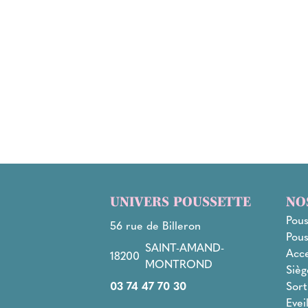
UNIVERS POUSSETTE
NO
Pous
56 rue de Billeron
Pous
SAINT-AMAND-
Acce
18200
MONTROND
Sièg
03 74 47 70 30
Sort
Evei