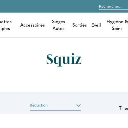
settes
Sièges
Hygiène &
Accessoires
Sorties
Eveil
iples
Autos
Soins
Squiz
Réduction
Trie