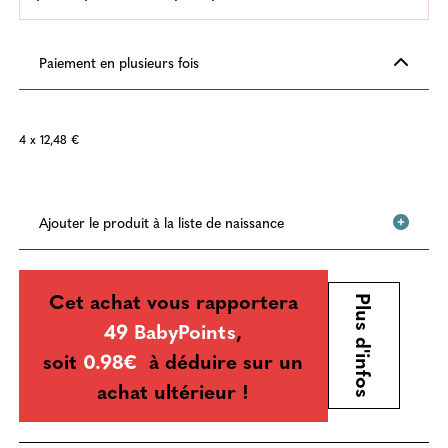
Paiement en plusieurs fois
4 x 12,48 €
Ajouter le produit à la liste de naissance
Cet achat vous rapportera
Plus d'infos
49 BabyPoints
,
soit
0.98€
à déduire sur un
achat ultérieur !