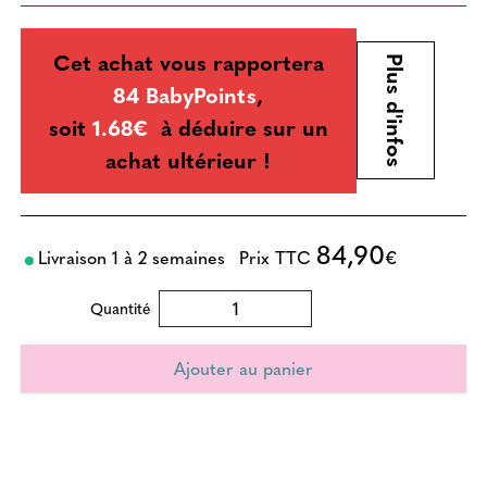
Cet achat vous rapportera
Plus d'infos
84 BabyPoints
,
soit
1.68€
à déduire sur un
achat ultérieur !
84,90
Livraison 1 à 2 semaines
Prix TTC
€
Quantité