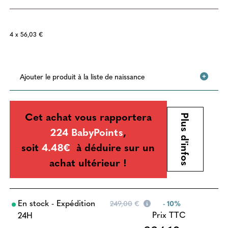
4 x 56,03 €
Ajouter le produit à la liste de naissance
Cet achat vous rapportera
Plus d'infos
224 BabyPoints
,
soit
4.48€
à déduire sur un
achat ultérieur !
En stock - Expédition
249,00
€
- 10%
Prix TTC
24H