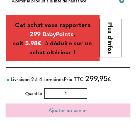
Ajouter le produit à la liste de naissance
Cet achat vous rapportera
Plus d'infos
299 BabyPoints
,
soit
5.98€
à déduire sur un
achat ultérieur !
299,95
Livraison 2 à 4 semaines
Prix TTC
€
Quantité