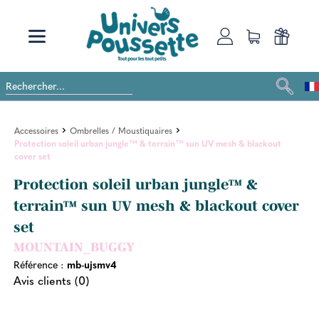
Accessoires
Ombrelles / Moustiquaires
Protection soleil urban jungle™ & terrain™ sun UV mesh & blackout
cover set
Protection soleil urban jungle™ &
terrain™ sun UV mesh & blackout cover
set
MOUNTAIN_BUGGY
Référence :
mb-ujsmv4
Avis clients (0)