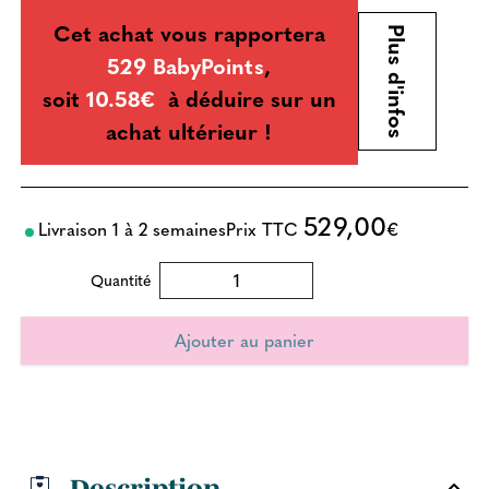
Cet achat vous rapportera
Plus d'infos
529 BabyPoints
,
soit
10.58€
à déduire sur un
achat ultérieur !
529,00
Livraison 1 à 2 semaines
Prix TTC
€
Quantité
Description