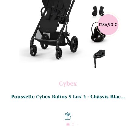
1286,90 €
Cybex
Poussette Cybex Balios S Lux 2 - Châssis Blac...