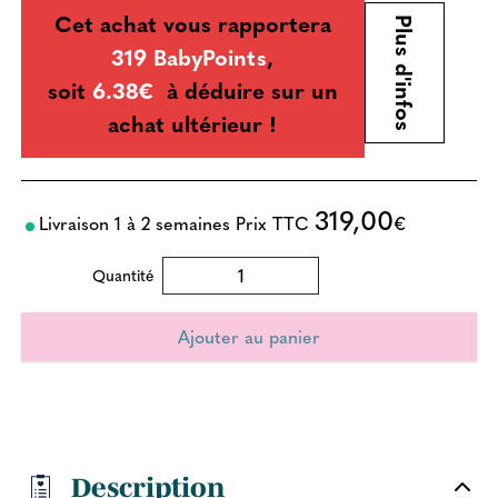
Cet achat vous rapportera
Plus d'infos
319 BabyPoints
,
soit
6.38€
à déduire sur un
achat ultérieur !
319,00
Livraison 1 à 2 semaines
Prix TTC
€
Quantité
Description