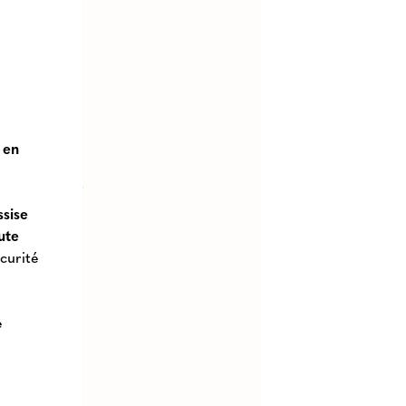
 en
ssise
oute
curité
e