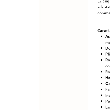
La
coqu
adapta
comme 
Caract
As
m
Do
Pl
Ro
co
Ro
Ha
C
Fe
In
Po
La