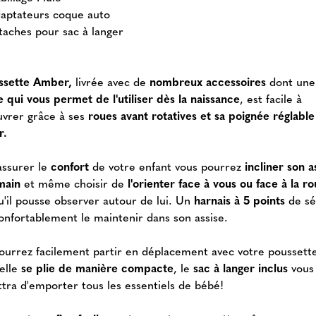
aptateurs coque auto
taches pour sac à langer
ssette Amber,
livrée avec de
nombreux accessoires
dont une
e qui vous permet de l'utiliser dès la naissance
, est facile à
rer grâce à ses
roues avant rotatives et sa poignée réglable
r.
assurer le
confort
de votre enfant vous pourrez
incliner son a
main
et même choisir de
l'orienter face à vous ou face à la r
u'il pousse observer autour de lui. Un
harnais à 5 points
de sé
confortablement le maintenir dans son assise.
ourrez facilement partir en déplacement avec votre poussett
'elle
se plie de manière compacte
, le
sac à langer inclus
vous
tra d'emporter tous les essentiels de bébé!