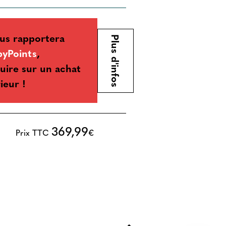
us rapportera
Plus d'infos
byPoints
,
uire sur un achat
ieur !
369,99
Prix TTC
€