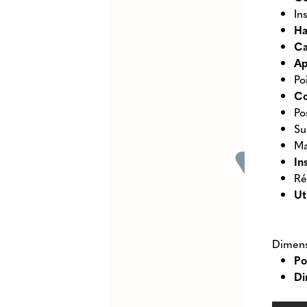
In
Ha
Ca
Ap
Po
Co
Po
Su
Ma
In
Ré
Ut
Dimens
Po
Di