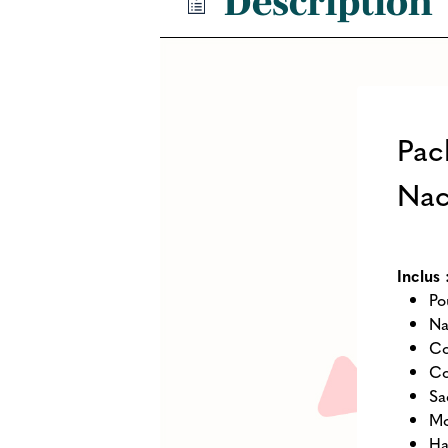
Description
Pac
Nac
Inclus
Po
Na
Co
Co
Sa
Mo
Ha