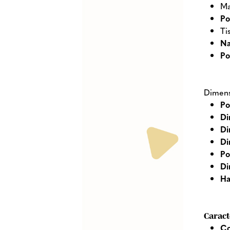
Ma
Po
Ti
Na
Po
Dimens
Po
Di
Di
Di
Po
Di
Ha
Caract
Co