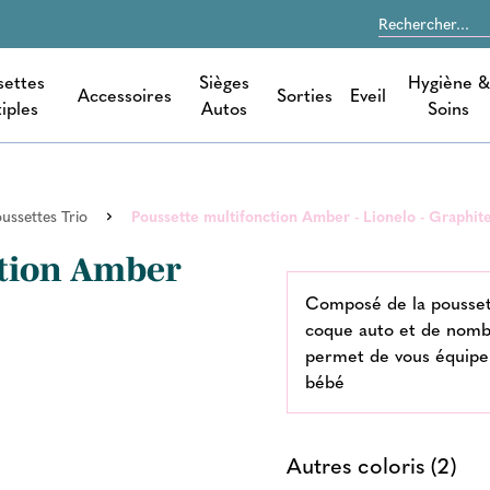
settes
Sièges
Hygiène &
Accessoires
Sorties
Eveil
iples
Autos
Soins
ussettes Trio
Poussette multifonction Amber - Lionelo - Graphit
ction Amber
Composé de la pousset
coque auto et de nomb
permet de vous équiper
bébé
Autres coloris (2)