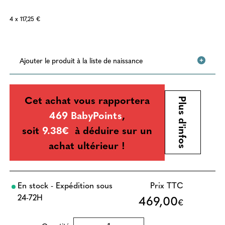
4 x 117,25 €
Ajouter le produit à la liste de naissance
Cet achat vous rapportera
Plus d'infos
469 BabyPoints
,
soit
9.38€
à déduire sur un
achat ultérieur !
En stock - Expédition sous
Prix TTC
24-72H
469,00
€