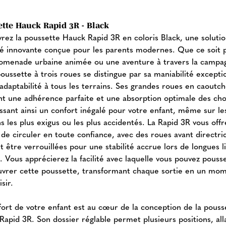
tte Hauck Rapid 3R - Black
rez la poussette Hauck Rapid 3R en coloris Black, une soluti
té innovante conçue pour les parents modernes. Que ce soit 
omenade urbaine animée ou une aventure à travers la campa
oussette à trois roues se distingue par sa maniabilité excepti
 adaptabilité à tous les terrains. Ses grandes roues en caoutc
nt une adhérence parfaite et une absorption optimale des cho
issant ainsi un confort inégalé pour votre enfant, même sur le
 les plus exigus ou les plus accidentés. La Rapid 3R vous offr
 de circuler en toute confiance, avec des roues avant directri
 être verrouillées pour une stabilité accrue lors de longues l
. Vous apprécierez la facilité avec laquelle vous pouvez pouss
rer cette poussette, transformant chaque sortie en un mo
isir.
fort de votre enfant est au cœur de la conception de la pouss
Rapid 3R. Son dossier réglable permet plusieurs positions, all