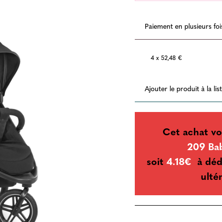
Paiement en plusieurs foi
4 x 52,48 €
Ajouter le produit à la li
Cet achat vo
209 Ba
soit
4.18€
à déd
ulté