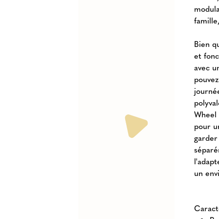
modula
famill
Bien q
et fonc
avec u
pouvez
journée
polyva
Wheel 
pour u
garder
séparé
l'adapt
un env
Caract