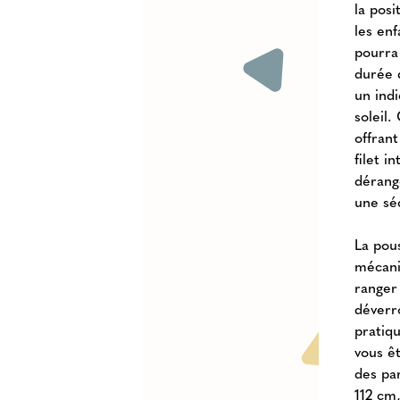
la posi
les enf
pourra
durée 
un ind
soleil.
offran
filet i
dérang
une sé
La pous
mécani
ranger 
déverr
pratiq
vous ê
des par
112 cm