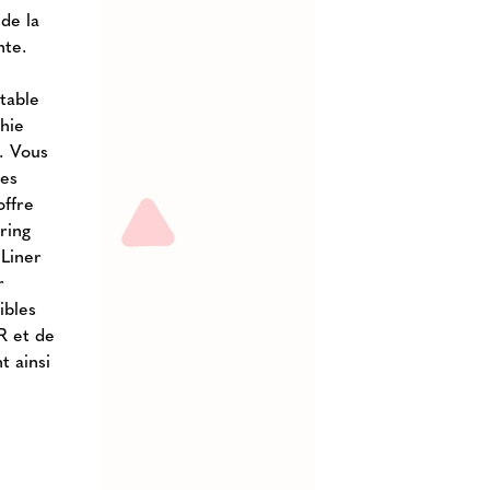
de la
nte.
table
chie
. Vous
les
offre
ring
 Liner
r
ibles
R et de
t ainsi