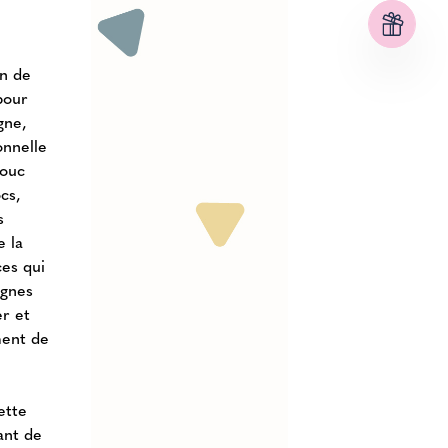
on de
pour
gne,
onnelle
houc
cs,
s
e la
ces qui
ignes
er et
ment de
ette
ant de