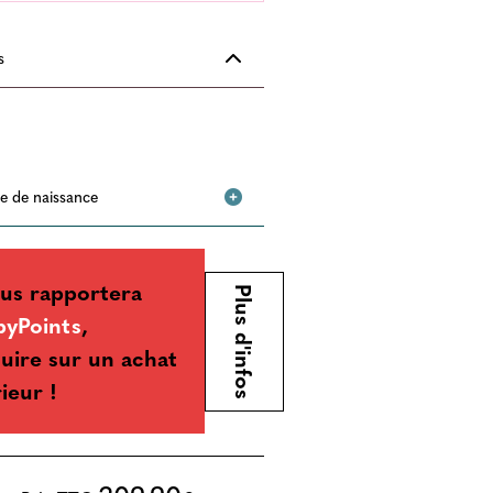
s
ste de naissance
us rapportera
Plus d'infos
byPoints
,
uire sur un achat
rieur !