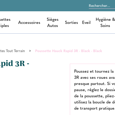
settes
Sièges
Hygiène &
Accessoires
Sorties
Eveil
iples
Autos
Soins
tes Tout Terrain
Poussette Hauck Rapid 3R - Black - Black
pid 3R -
Poussez et tournez la
3R avec ses roues ava
presque partout. Si v
pause, réglez le dossi
de la poussette, plie
utilisez la boucle de
de transport pratique