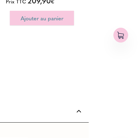
209,90
Prix TTC
€