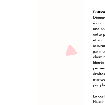
Pousse
Découv
mobili
une pr
cette p
et son
assure
garant
chemins
liberté
peuvent
droites
manœuv
pur pla
Le con
Hauck 