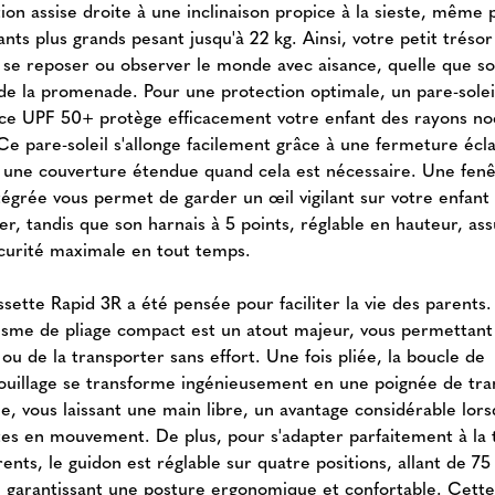
tion assise droite à une inclinaison propice à la sieste, même 
ants plus grands pesant jusqu'à 22 kg. Ainsi, votre petit trésor
 se reposer ou observer le monde avec aisance, quelle que soi
de la promenade. Pour une protection optimale, un pare-solei
ice UPF 50+ protège efficacement votre enfant des rayons noc
 Ce pare-soleil s'allonge facilement grâce à une fermeture écla
t une couverture étendue quand cela est nécessaire. Une fen
ntégrée vous permet de garder un œil vigilant sur votre enfant 
er, tandis que son harnais à 5 points, réglable en hauteur, as
curité maximale en tout temps.
sette Rapid 3R a été pensée pour faciliter la vie des parents
sme de pliage compact est un atout majeur, vous permettant 
ou de la transporter sans effort. Une fois pliée, la boucle de
ouillage se transforme ingénieusement en une poignée de tra
ue, vous laissant une main libre, un avantage considérable lor
tes en mouvement. De plus, pour s'adapter parfaitement à la t
ents, le guidon est réglable sur quatre positions, allant de 7
, garantissant une posture ergonomique et confortable. Cett