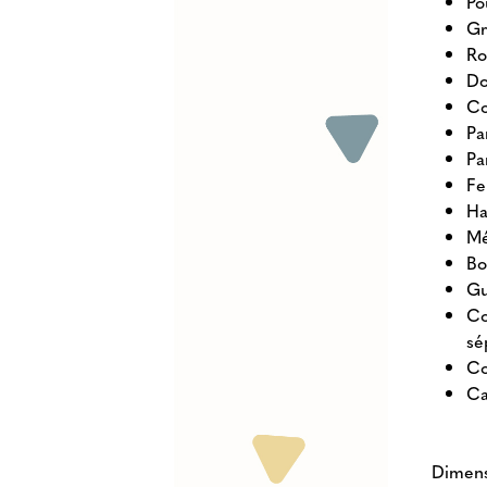
Po
Gr
Ro
Do
Co
Pa
Pa
Fe
Ha
Mé
Bo
Gu
Co
sé
Co
Ca
Dimens