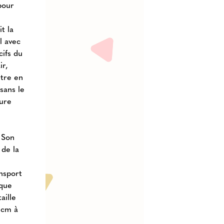
pour
t la
l avec
ifs du
ir,
être en
sans le
sure
. Son
de la
nsport
sque
aille
5 cm à
e