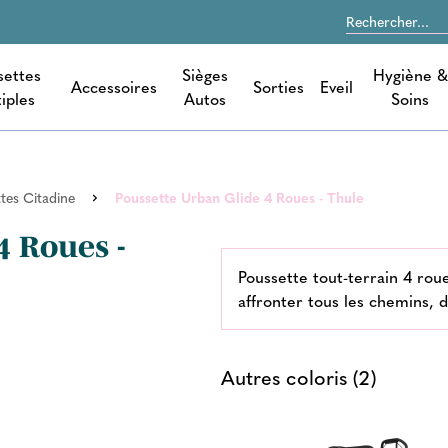
settes
Sièges
Hygiène &
Accessoires
Sorties
Eveil
iples
Autos
Soins
tes Citadine
Poussette Urban Glide 4 Roues - Thule
4 Roues -
Poussette tout-terrain 4 ro
affronter tous les chemins, d
Autres coloris (2)