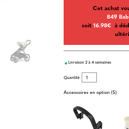
Cet achat vo
849 Bab
soit
16.98€
à déd
ultér
Livraison 2 à 4 semaines
Quantité
Accessoires en option (5)