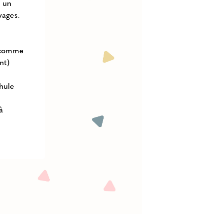
 un
yages.
s comme
nt)
Thule
à