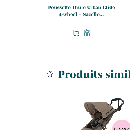
Poussette Thule Urban Glide
4-wheel + Nacelle...
Produits simi
689,00 €
849,95 €