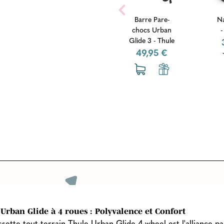
Housse de
Barre Pare-
Nacelle - T
protection
chocs Urban
- Beige Do
maille Urban
Glide 3 - Thule
349,95
Glide 3 - T...
49,95 €
39,95 €
Urban Glide à 4 roues : Polyvalence et Confort
sette tout-terrain Thule Urban Glide 4-wheel est l'alliance pa