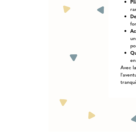
Pl
ra
De
fo
Ac
un
po
Qu
en
Avec l
l'avent
tranqui