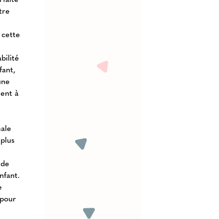
tre
 cette
bilité
fant,
une
ment à
ale
 plus
 de
nfant.
e
 pour