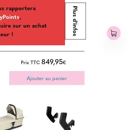
us rapportera
Plus d'infos
yPoints
,
uire sur un achat
ieur !
849,95
Prix TTC
€