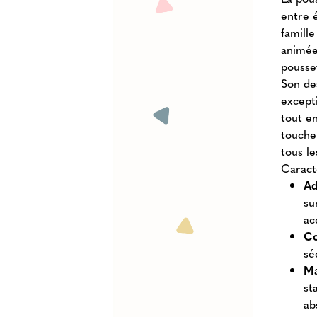
entre 
famill
animées
pousse
Son de
except
tout en
touche
tous le
Caracté
Ad
su
ac
Co
sé
Ma
st
ab