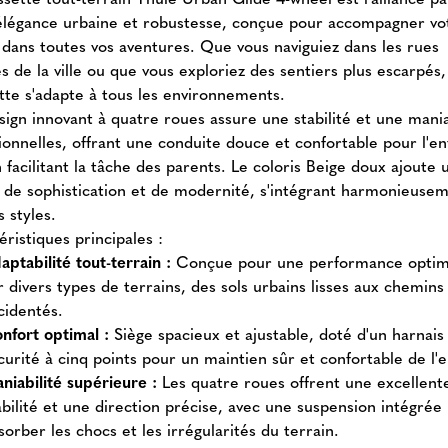
élégance urbaine et robustesse, conçue pour accompagner vo
e dans toutes vos aventures. Que vous naviguiez dans les rues
 de la ville ou que vous exploriez des sentiers plus escarpés,
tte s'adapte à tous les environnements.
sign innovant à quatre roues assure une stabilité et une mania
ionnelles, offrant une conduite douce et confortable pour l'en
 facilitant la tâche des parents. Le coloris Beige doux ajoute 
 de sophistication et de modernité, s'intégrant harmonieuse
s styles.
ristiques principales :
aptabilité tout-terrain :
Conçue pour une performance optim
r divers types de terrains, des sols urbains lisses aux chemins
cidentés.
nfort optimal :
Siège spacieux et ajustable, doté d'un harnais
curité à cinq points pour un maintien sûr et confortable de l'e
niabilité supérieure :
Les quatre roues offrent une excellent
abilité et une direction précise, avec une suspension intégrée
sorber les chocs et les irrégularités du terrain.