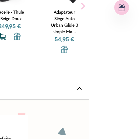
hule
Adaptateur
Housse de
ux
Siège Auto
pluie Urban
 €
Urban Glide 3
Glide 3 -
simple Ma...
Simple - Thul...
54,95 €
54,95 €
rfaite