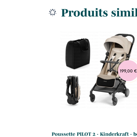
Produits simi
699,95 €
199,00 €
a
Poussette PILOT 2 - Kinderkraft - b