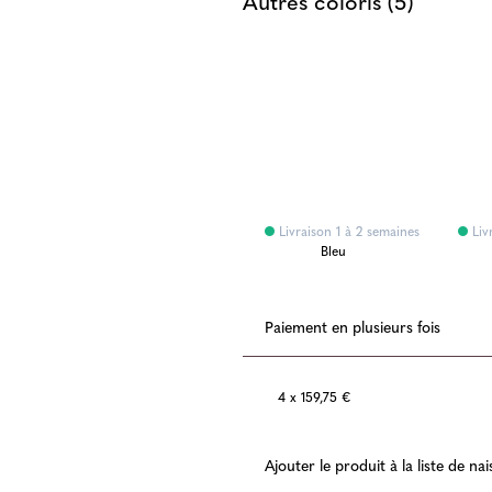
Autres coloris (5)
Livraison 1 à 2 semaines
Livraison 1 à 2 semaines
Liv
maines
Bleu
Bleu
Paiement en plusieurs fois
4 x 159,75 €
Ajouter le produit à la liste de na