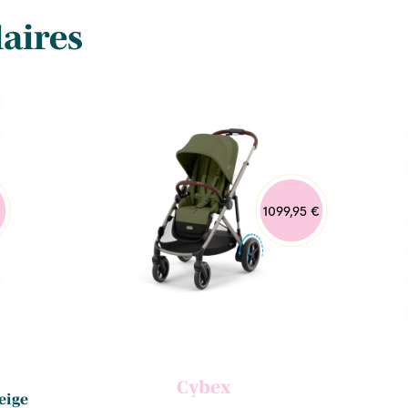
laires
1099,95 €
Cybex
eige