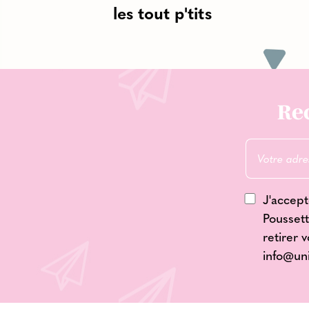
les tout p'tits
Rec
J'accept
Poussett
retirer 
info@un