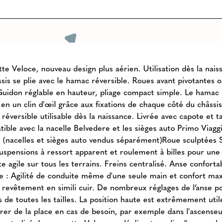
te Veloce, nouveau design plus aérien. Utilisation dès la nais
ssis se plie avec le hamac réversible. Roues avant pivotantes 
 Guidon réglable en hauteur, pliage compact simple. Le hamac 
en un clin d'œil grâce aux fixations de chaque côté du châssis
éversible utilisable dès la naissance. Livrée avec capote et ta
ible avec la nacelle Belvedere et les sièges auto Primo Viagg
 (nacelles et sièges auto vendus séparément)Roue sculptées 
suspensions à ressort apparent et roulement à billes pour une
e agile sur tous les terrains. Freins centralisé. Anse conforta
le : Agilité de conduite même d'une seule main et confort ma
e revêtement en simili cuir. De nombreux réglages de l’anse p
s de toutes les tailles. La position haute est extrêmement uti
rer de la place en cas de besoin, par exemple dans l'ascenseu