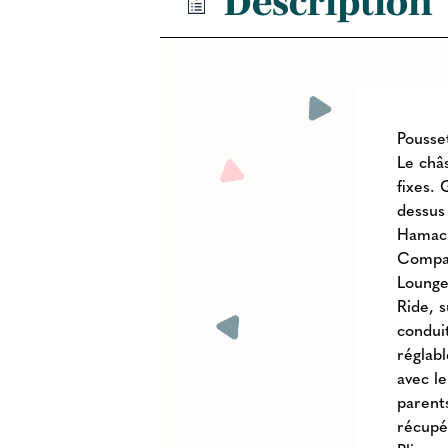
Description
Pousset
Le châ
fixes.
dessus 
Hamac r
Compat
Lounge
Ride, 
conduit
réglab
avec l
parent
récupé