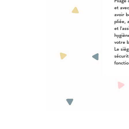
Pliage 
et ave
avoir 
pliée, 
et l'a
hygièn
votre 
Le sièg
sécurit
fonctio