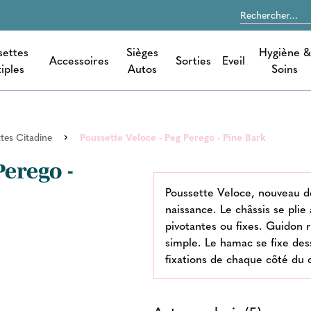
settes
Sièges
Hygiène &
Accessoires
Sorties
Eveil
iples
Autos
Soins
tes Citadine
Poussette Veloce - Peg Perego - Pine Bark
Perego -
Poussette Veloce, nouveau des
naissance. Le châssis se plie
pivotantes ou fixes. Guidon 
simple. Le hamac se fixe des
fixations de chaque côté du