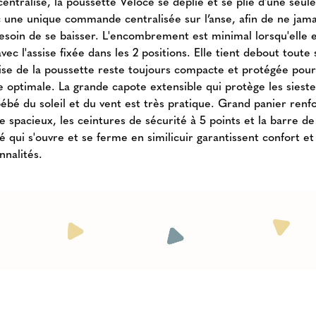
centralisé, la poussette Veloce se déplie et se plie d'une seul
c une unique commande centralisée sur l’anse, afin de ne jama
besoin de se baisser. L'encombrement est minimal lorsqu'elle 
avec l'assise fixée dans les 2 positions. Elle tient debout toute
ssise de la poussette reste toujours compacte et protégée pou
e optimale. La grande capote extensible qui protège les siest
bébé du soleil et du vent est très pratique. Grand panier renf
e spacieux, les ceintures de sécurité à 5 points et la barre de
é qui s'ouvre et se ferme en similicuir garantissent confort et
nnalités.