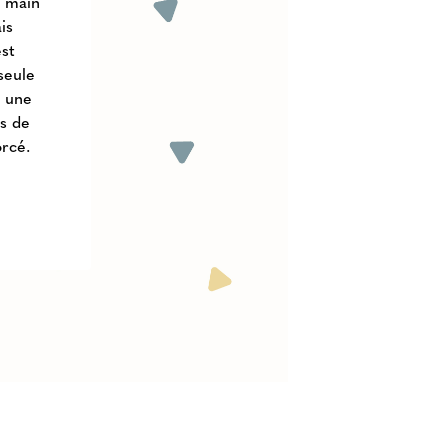
e main
is
est
 seule
r une
es de
orcé.