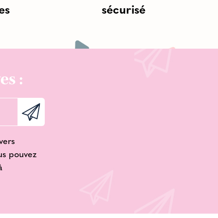
es
sécurisé
es :
vers
ous pouvez
à