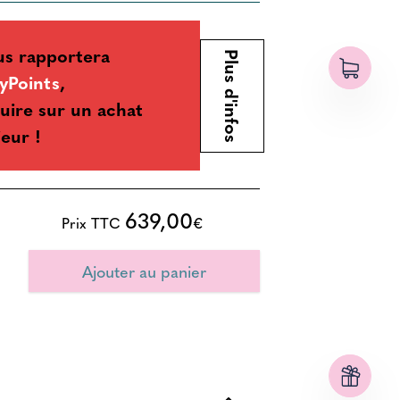
us rapportera
Plus d'infos
yPoints
,
uire sur un achat
ieur !
639,00
Prix TTC
€