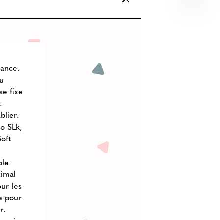
sance.
ou
se fixe
.
blier.
io SLk,
Soft
ble
ximal
our les
le pour
r.