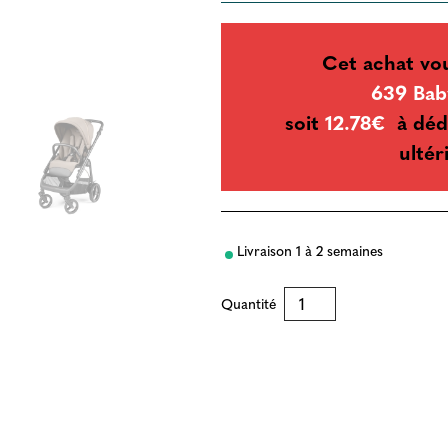
Cet achat vo
639 Bab
soit
12.78€
à déd
ultér
Livraison 1 à 2 semaines
Quantité