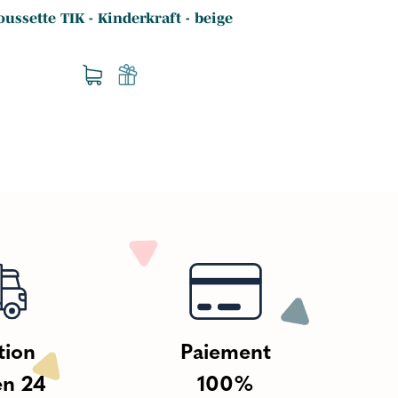
oussette TIK - Kinderkraft - beige
Poussette Irma
tion
Paiement
en 24
100%