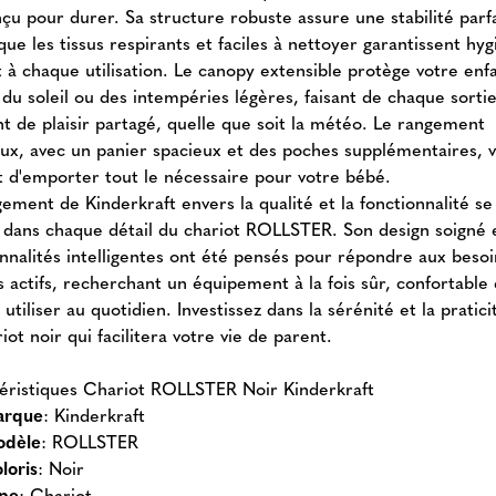
çu pour durer. Sa structure robuste assure une stabilité parfa
que les tissus respirants et faciles à nettoyer garantissent hy
t à chaque utilisation. Le canopy extensible protège votre enf
 du soleil ou des intempéries légères, faisant de chaque sorti
 de plaisir partagé, quelle que soit la météo. Le rangement
eux, avec un panier spacieux et des poches supplémentaires, 
 d'emporter tout le nécessaire pour votre bébé.
ement de Kinderkraft envers la qualité et la fonctionnalité se
e dans chaque détail du chariot ROLLSTER. Son design soigné 
onnalités intelligentes ont été pensés pour répondre aux beso
 actifs, recherchant un équipement à la fois sûr, confortable 
à utiliser au quotidien. Investissez dans la sérénité et la pratic
iot noir qui facilitera votre vie de parent.
éristiques Chariot ROLLSTER Noir Kinderkraft
arque
: Kinderkraft
dèle
: ROLLSTER
loris
: Noir
pe
: Chariot