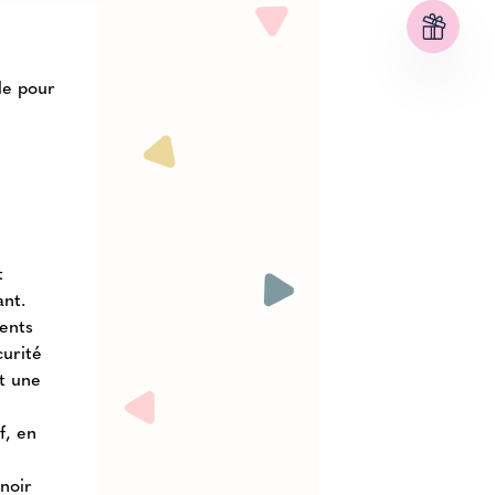
le pour
t
ant.
ments
curité
nt une
f, en
noir