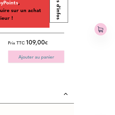
Plus d'infos
byPoints
,
uire sur un achat
ieur !
109,00
Prix TTC
€