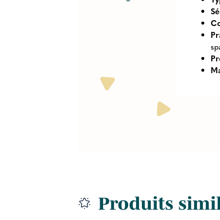
Sé
Co
Pr
sp
Pr
Ma
Produits simi