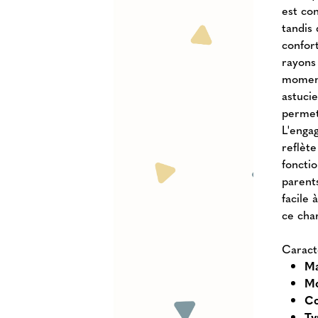
est con
tandis 
confor
rayons
moment
astuci
permet
L'engag
reflèt
foncti
parents
facile 
ce char
Caract
M
Mo
Co
Ty