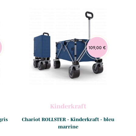
€
109,00 €
Kinderkraft
gris
Chariot ROLLSTER - Kinderkraft - bleu
marrine