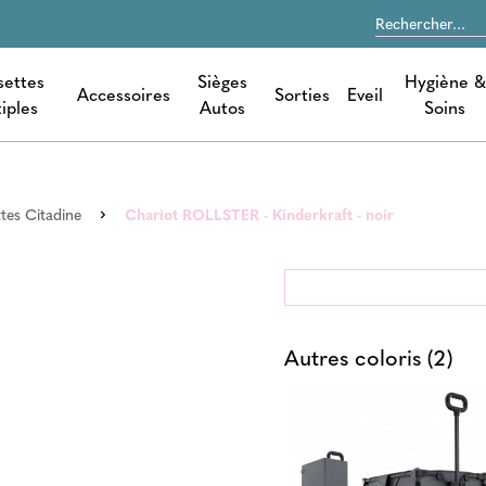
settes
Sièges
Hygiène &
Accessoires
Sorties
Eveil
iples
Autos
Soins
tes Citadine
Chariot ROLLSTER - Kinderkraft - noir
Autres coloris (2)