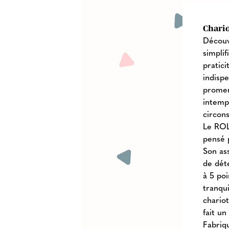
Chari
Découv
simpli
pratici
indispe
promen
intempo
circon
Le ROL
pensé 
Son as
de dét
à 5 po
tranqui
chariot
fait u
Fabriq