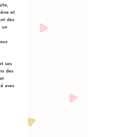
ite,
giène et
ant des
e un
vous
et ses
ins des
et
ité avec