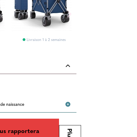
Livraison 1 à 2 semaines
e de naissance
us rapportera