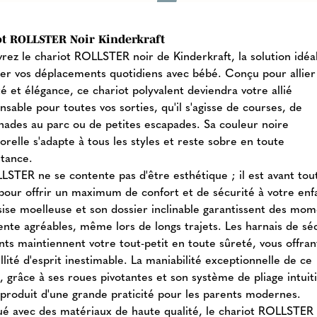
ot ROLLSTER Noir Kinderkraft
rez le chariot ROLLSTER noir de Kinderkraft, la solution idéa
fier vos déplacements quotidiens avec bébé. Conçu pour allier
té et élégance, ce chariot polyvalent deviendra votre allié
nsable pour toutes vos sorties, qu'il s'agisse de courses, de
ades au parc ou de petites escapades. Sa couleur noire
relle s'adapte à tous les styles et reste sobre en toute
stance.
LSTER ne se contente pas d'être esthétique ; il est avant tou
pour offrir un maximum de confort et de sécurité à votre enf
sise moelleuse et son dossier inclinable garantissent des mo
ente agréables, même lors de longs trajets. Les harnais de sé
ints maintiennent votre tout-petit en toute sûreté, vous offra
llité d'esprit inestimable. La maniabilité exceptionnelle de ce
, grâce à ses roues pivotantes et son système de pliage intuiti
n produit d'une grande praticité pour les parents modernes.
ué avec des matériaux de haute qualité, le chariot ROLLSTER 