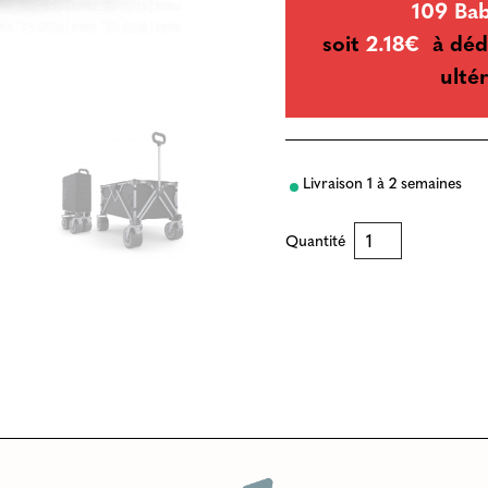
109 Ba
soit
2.18€
à déd
ultér
Livraison 1 à 2 semaines
Quantité