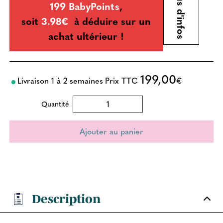
Plus d'infos
199 BabyPoints
,
soit
3.98€
à déduire sur un
achat ultérieur !
199,00
Livraison 1 à 2 semaines
Prix TTC
€
Quantité
Description