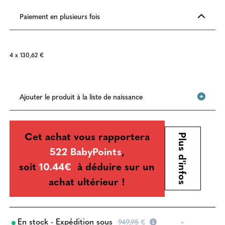
Paiement en plusieurs fois
4 x 130,62 €
Ajouter le produit à la liste de naissance
Cet achat vous rapportera
Plus d'infos
522 BabyPoints
,
soit
10.44€
à déduire sur un
achat ultérieur !
En stock - Expédition sous
949,95
€
-