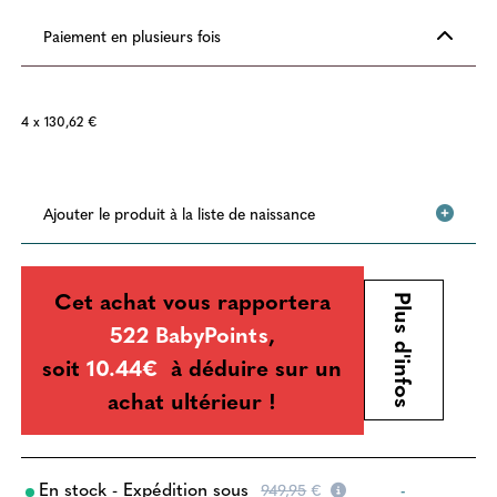
Paiement en plusieurs fois
4 x 130,62 €
Ajouter le produit à la liste de naissance
Cet achat vous rapportera
Plus d'infos
522 BabyPoints
,
soit
10.44€
à déduire sur un
achat ultérieur !
En stock - Expédition sous
949,95
€
-