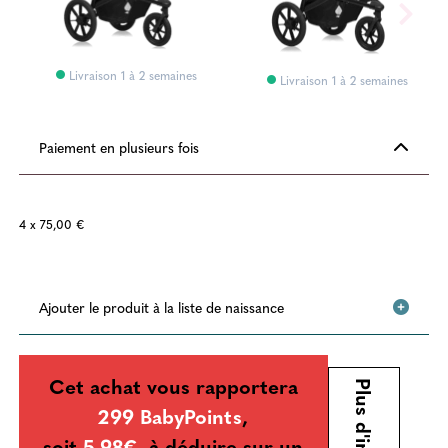
Livraison 1 à 2 semaines
Livraison 1 à 2 semaines
Paiement en plusieurs fois
4 x 75,00 €
Ajouter le produit à la liste de naissance
Cet achat vous rapportera
Plus d'infos
299 BabyPoints
,
soit
5.98€
à déduire sur un