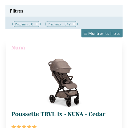
Filtres
Prix min : 0
Prix max : 849
Montrer les filtres
Nuna
Poussette TRVL lx - NUNA - Cedar