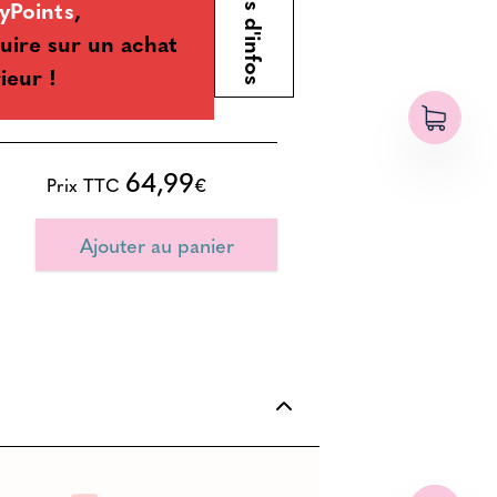
Plus d'infos
yPoints
,
uire sur un achat
ieur !
64,99
Prix TTC
€