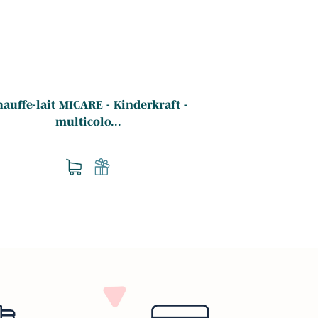
L
auffe-lait MICARE - Kinderkraft -
multicolo...
Robot culinair