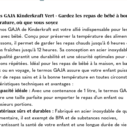
 GAJA Kinderkraft Vert - Gardez les repas de bébé à b
rature, où que vous soyez
mos GAJA de Kinderkraft est votre allié indispensable pour le
s avec bébé. Conçu pour préserver la température des alimen
issons, il permet de garder les repas chauds jusqu'à 6 heures 
ns fraîches jusqu'à 12 heures. Sa conception en acier inoxydab
qualité garantit une durabilité et une sécurité optimales pour
tions répétées. Idéal pour les repas de bébé à la maison, en b
c ou en voyage, le termos GAJA assure que votre enfant puis
er de repas sains et à la bonne température en toutes circons
éristiques techniques et avantages :
pacité idéale :
Avec une contenance de 1 litre, le termos G
fre une taille parfaite pour emporter le repas d'un enfant ou
usieurs portions.
tériaux sûrs et durables :
Fabriqué en acier inoxydable de qu
imentaire, il est exempt de BPA et de substances nocives,
rantissant la santé de votre enfant et une longue durée de vie