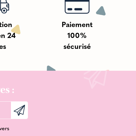
tion
Paiement
en 24
100%
es
sécurisé
es :
vers