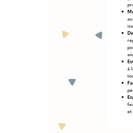
pr
Ma
au
is
De
re
po
ai
Es
à 
to
Fa
pe
En
fa
et