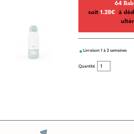
64 Bab
soit
1.28€
à déd
ultér
Livraison 1 à 2 semaines
Quantité