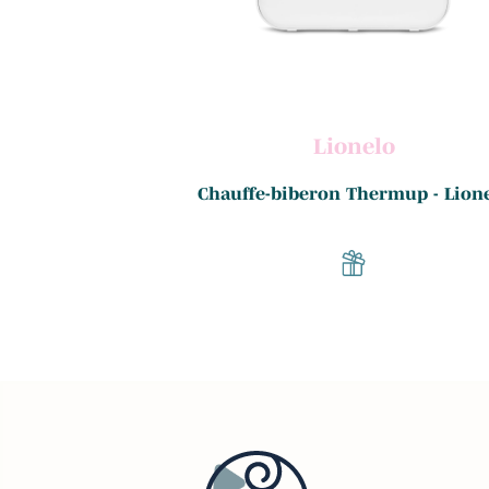
lo
Lionelo
yMenu - Lionelo
Chauffe-biberon Thermup - Lion