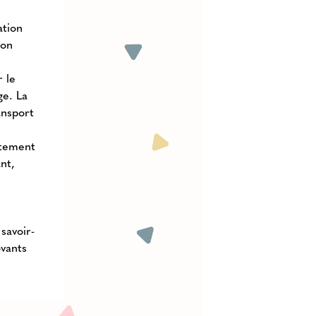
ation
son
 le
ge. La
ansport
itement
nt,
 savoir-
ovants