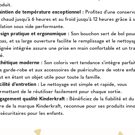
oduit.
intien de température exceptionnel :
Profitez d'une conserv
 chaud jusqu'à 6 heures et au froid jusqu'à 12 heures grâce à 
olation sous vide performante.
sign pratique et ergonomique :
Son bouchon sert de bol pour
pas, et sa large ouverture facilite le remplissage et le nettoya
ignée intégrée assure une prise en main confortable et un tr
sé.
thétique moderne :
Son coloris vert tendance s'intègre parfa
la garde-robe et aux accessoires de puériculture de votre enfa
ut en étant un objet utile pour toute la famille.
cilité d'entretien :
Le nettoyage est simple et rapide, vous
rmettant de le réutiliser facilement pour chaque sortie.
gagement qualité Kinderkraft :
Bénéficiez de la fiabilité et du
ire de la marque Kinderkraft, reconnue pour ses produits inn
 sécuritaires pour les enfants.