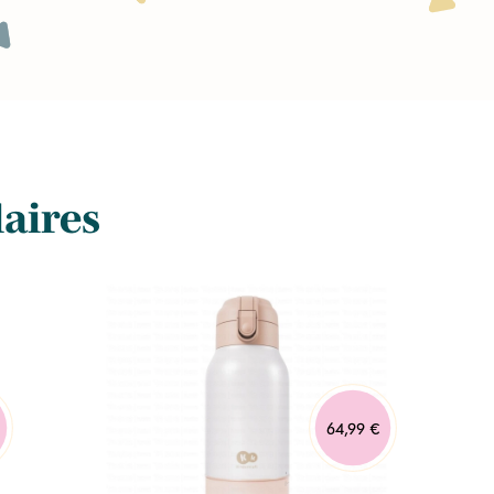
laires
64,99 €