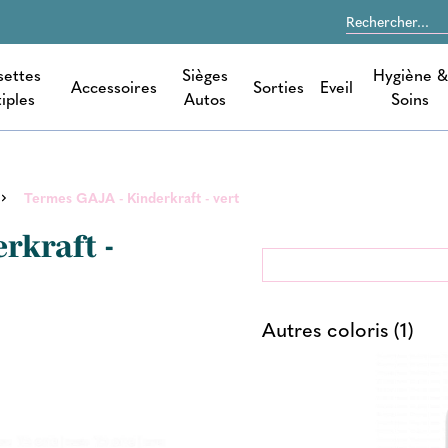
settes
Sièges
Hygiène &
Accessoires
Sorties
Eveil
iples
Autos
Soins
Termes GAJA - Kinderkraft - vert
rkraft -
Autres coloris (1)