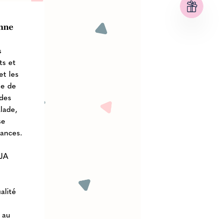
onne
s
ts et
et les
le de
 des
alade,
se
tances.
AJA
alité
 au