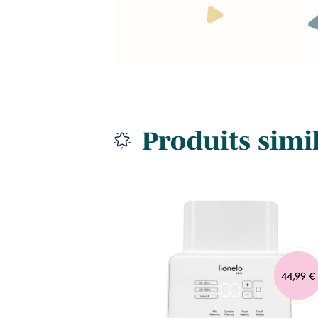
Produits simi
94,99 €
44,99 €