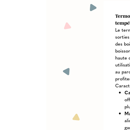
Termos
tempé
Le ter
sortie
des bo
boisso
haute 
utilisa
au par
profit
Caract
Ca
of
pl
Ma
al
ga