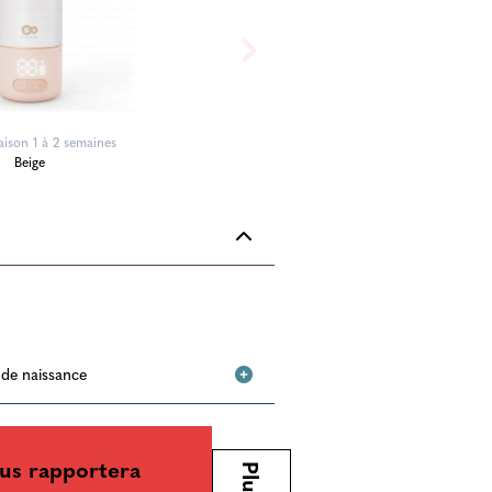
aison 1 à 2 semaines
Beige
e de naissance
us rapportera