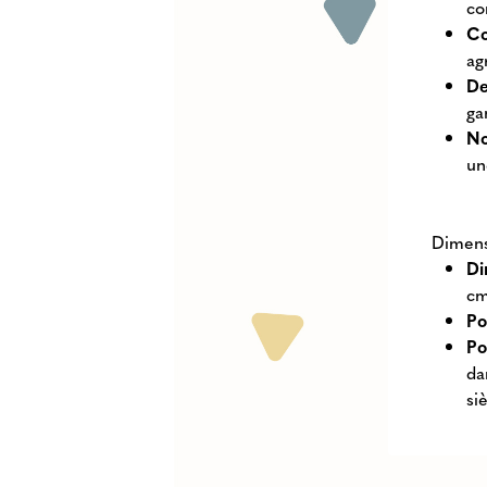
co
Co
ag
De
ga
No
un
Dimens
Di
c
Po
Po
da
si