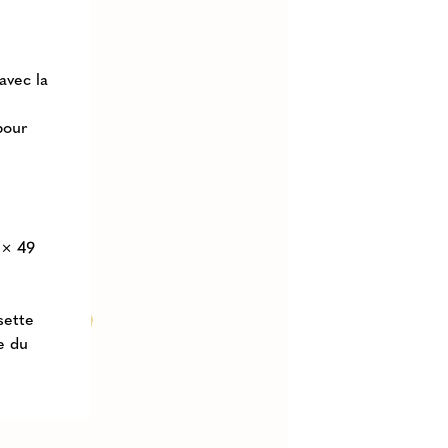
avec la
pour
 × 49
sette
le du