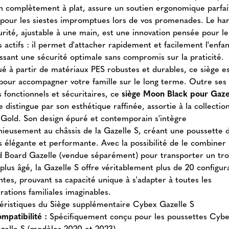
on complètement à plat, assure un soutien ergonomique parfai
our les siestes impromptues lors de vos promenades. Le har
urité, ajustable à une main, est une innovation pensée pour le
 actifs : il permet d'attacher rapidement et facilement l'enfan
issant une sécurité optimale sans compromis sur la praticité.
ué à partir de matériaux PES robustes et durables, ce siège e
pour accompagner votre famille sur le long terme. Outre ses
 fonctionnels et sécuritaires, ce
siège Moon Black pour Gaze
 distingue par son esthétique raffinée, assortie à la collectio
Gold. Son design épuré et contemporain s'intègre
ieusement au châssis de la Gazelle S, créant une poussette 
is élégante et performante. Avec la possibilité de le combiner
d Board Gazelle (vendue séparément) pour transporter un tr
plus âgé, la Gazelle S offre véritablement plus de 20 configur
ntes, prouvant sa capacité unique à s'adapter à toutes les
rations familiales imaginables.
éristiques du Siège supplémentaire Cybex Gazelle S
mpatibilité :
Spécifiquement conçu pour les poussettes Cyb
zelle S (modèles 2020 et 2023).