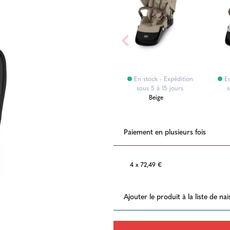
ition
En stock - Expédition
En stock - Expédition
En
s
24H
sous 5 à 15 jours
s
Bleu
Beige
Paiement en plusieurs fois
4 x 72,49 €
Ajouter le produit à la liste de na