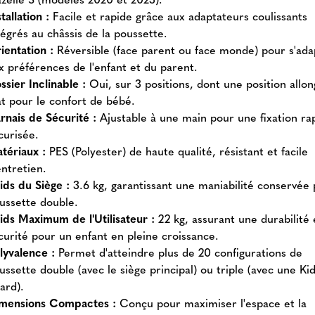
stallation :
Facile et rapide grâce aux adaptateurs coulissants
tégrés au châssis de la poussette.
ientation :
Réversible (face parent ou face monde) pour s'ada
x préférences de l'enfant et du parent.
ssier Inclinable :
Oui, sur 3 positions, dont une position allo
at pour le confort de bébé.
rnais de Sécurité :
Ajustable à une main pour une fixation ra
curisée.
tériaux :
PES (Polyester) de haute qualité, résistant et facile
entretien.
ids du Siège :
3.6 kg, garantissant une maniabilité conservée 
ussette double.
ids Maximum de l'Utilisateur :
22 kg, assurant une durabilité
curité pour un enfant en pleine croissance.
lyvalence :
Permet d'atteindre plus de 20 configurations de
ussette double (avec le siège principal) ou triple (avec une Ki
ard).
mensions Compactes :
Conçu pour maximiser l'espace et la