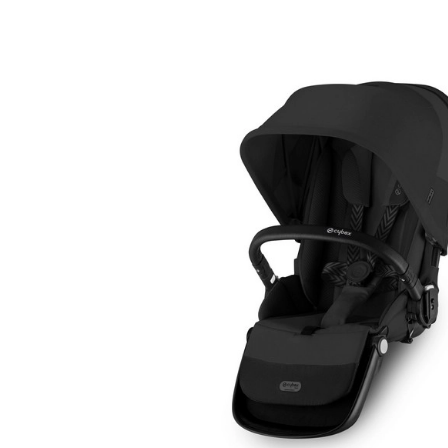
En stock - Expédition
En stock - Expéd
sous 5 à 15 jours
sous 5 à 15 jour
Gris
Beige