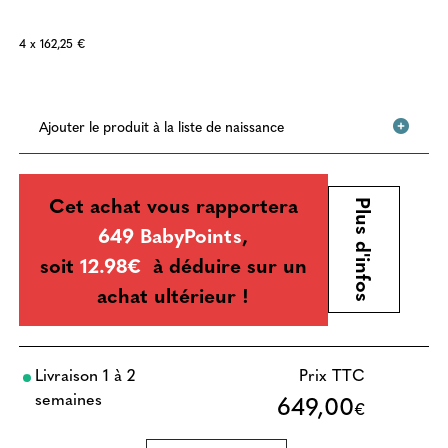
4 x 162,25 €
Ajouter le produit à la liste de naissance
Cet achat vous rapportera
Plus d'infos
649 BabyPoints
,
soit
12.98€
à déduire sur un
achat ultérieur !
Livraison 1 à 2
Prix TTC
semaines
649,00
€