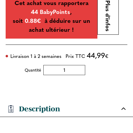
Cet achat vous rapportera
Plus d'infos
44 BabyPoints
,
soit
0.88€
à déduire sur un
achat ultérieur !
44,99
Livraison 1 à 2 semaines
Prix TTC
€
Quantité
Description