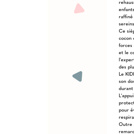
rehaus
enfants
raffiné
sereins
Ce siè
cocon d
forces 
et le c
l'expe
des pl
Le KID
son do
durant 
L'appui
protect
pour é
respir
Outre 
remarq