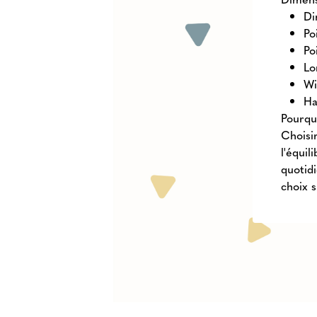
Di
Po
Po
Lo
Wi
Ha
Pourqu
Choisir
l'équil
quotidi
choix s