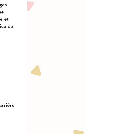
èges
me
e et
vice de
arrière