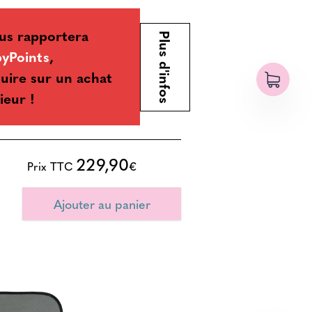
us rapportera
Plus d'infos
yPoints
,
uire sur un achat
ieur !
229,90
Prix TTC
€