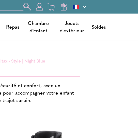
Chambre
Jouets
Repas
Soldes
d'Enfant
d'extérieur
ax - Style | Night Blue
écurité et confort, avec un
ue pour accompagner votre enfant
 trajet serein.