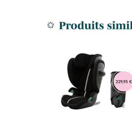
Produits simi
239,00 €
229,95 €