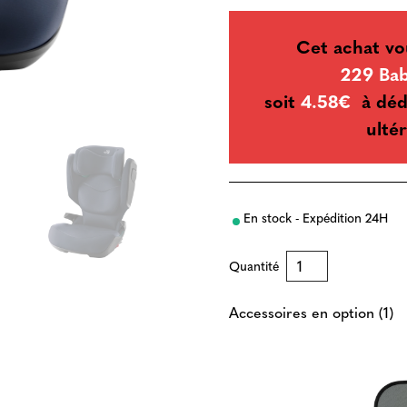
Cet achat vo
229 Bab
soit
4.58€
à déd
ultér
En stock - Expédition 24H
Quantité
Accessoires en option (1)