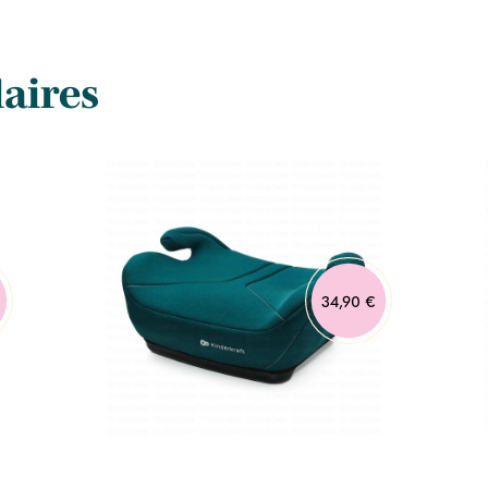
laires
34,90 €