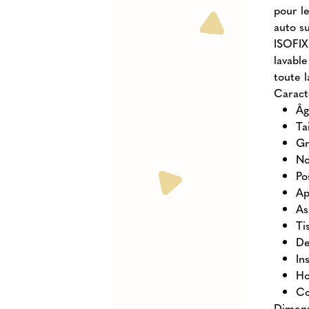
pour le
auto su
ISOFIX
lavable
toute l
Caract
Âg
Ta
Gr
No
Po
Ap
As
Ti
De
In
Ho
Co
Dimens