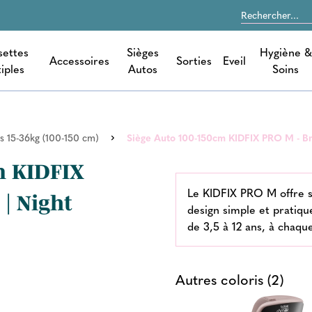
settes
Sièges
Hygiène &
Accessoires
Sorties
Eveil
iples
Autos
Soins
s 15-36kg (100-150 cm)
Siège Auto 100-150cm KIDFIX PRO M - Brit
m KIDFIX
Le KIDFIX PRO M offre s
 | Night
design simple et pratiq
de 3,5 à 12 ans, à chaque
Autres coloris (2)