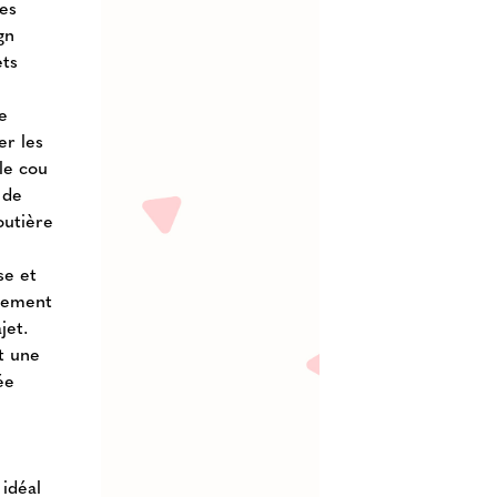
les
gn
ets
e
er les
le cou
 de
outière
se et
inement
jet.
et une
ée
 idéal