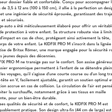
seur dossier fiable et confortable. Conçu pour accompagner 
 de 3,5 à 12 ans (100 à 150 cm), il allie à la perfection un desi
 et une ingénierie de sécurité éprouvée, garantissant des traj
 et sécurisés.
ge-auto a été méticuleusement élaboré pour offrir un véritabl
e protection à votre enfant. Sa structure robuste vise à limit
d'impact en cas de choc, protégeant ainsi activement la tête, 
orps de votre enfant. Le KIDFIX PRO M s'inscrit dans la lignée
rtise de Britax Römer, une marque engagée pour la sécurité r
us jeunes depuis des décennies.
FIX PRO M ne transige pas sur le confort. Son assise généreu
ssier ergonomique permettent à l'enfant de se détendre ple
les voyages, qu'il s'agisse d'une courte course ou d'un long tra
-tête en V, facilement ajustable, garantit un soutien optimal 
ion accrue en cas de collision. La circulation de l'air est pens
viter la surchauffe, notamment grâce à ses tissus en maille
ante, pour un bien-être durable.
ses qualités de sécurité et de confort, le KIDFIX PRO M est
uablement pratique. Son design ultra-fin (44 cm de large) est