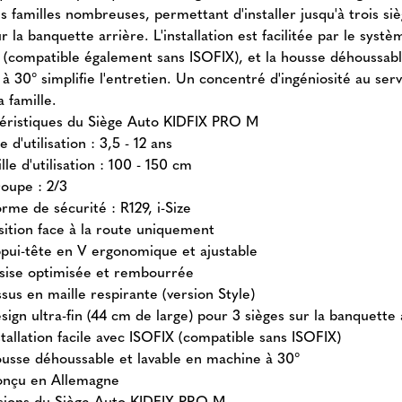
s familles nombreuses, permettant d'installer jusqu'à trois si
r la banquette arrière. L'installation est facilitée par le systè
 (compatible également sans ISOFIX), et la housse déhoussabl
 à 30° simplifie l'entretien. Un concentré d'ingéniosité au ser
a famille.
éristiques du Siège Auto KIDFIX PRO M
e d'utilisation : 3,5 - 12 ans
ille d'utilisation : 100 - 150 cm
oupe : 2/3
rme de sécurité : R129, i-Size
sition face à la route uniquement
pui-tête en V ergonomique et ajustable
sise optimisée et rembourrée
ssus en maille respirante (version Style)
sign ultra-fin (44 cm de large) pour 3 sièges sur la banquette 
stallation facile avec ISOFIX (compatible sans ISOFIX)
usse déhoussable et lavable en machine à 30°
nçu en Allemagne
ions du Siège Auto KIDFIX PRO M