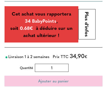
Cet achat vous rapportera
Plus d'infos
34 BabyPoints
,
soit
0.68€
à déduire sur un
achat ultérieur !
34,90
Livraison 1 à 2 semaines
Prix TTC
€
Quantité