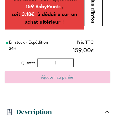
Plus d'infos
159 BabyPoints
,
soit
3.18€
à déduire sur un
achat ultérieur !
En stock - Expédition
Prix TTC
24H
159,00
€
Quantité
Description