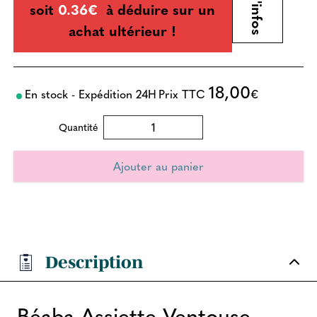
soit
0.36€
à déduire sur un
achat ultérieur !
18,00
En stock - Expédition 24H
Prix TTC
€
Quantité
Description
Béaba Assiette Ventouse