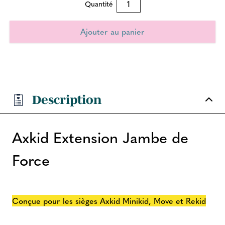
Quantité
Description
Axkid Extension Jambe de
Force
Conçue pour les sièges Axkid Minikid, Move et Rekid