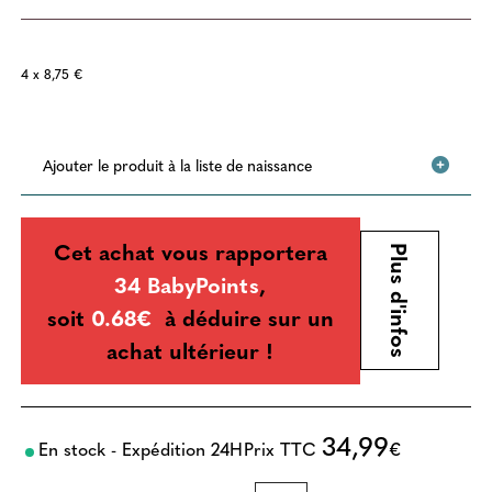
4 x 8,75 €
Ajouter le produit à la liste de naissance
Cet achat vous rapportera
Plus d'infos
34 BabyPoints
,
soit
0.68€
à déduire sur un
achat ultérieur !
34,99
En stock - Expédition 24H
Prix TTC
€