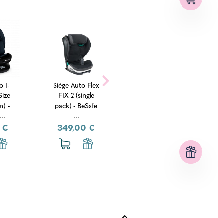
o I-
Siège Auto Flex
Siège Auto Flex
ize
FIX 2 (single
FIX 2 (single
m) -
pack) - BeSafe
pack) - BeSafe
..
...
...
 €
349,00 €
349,00 €