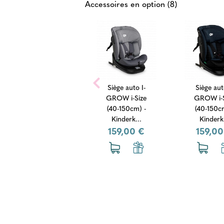
Accessoires en option (8)
Siège Auto
Siège auto I-
Siège aut
Stretch B -
GROW i-Size
GROW i-S
BeSafe -
(40-150cm) -
(40-150c
Anthracite
Kinderk...
Kinderk.
Me...
159,00 €
159,00
869,00 €