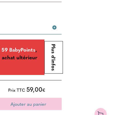
Plus d'infos
59 BabyPoints
,
 achat ultérieur
59,00
Prix TTC
€