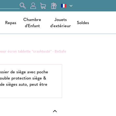
Chambre
Jouets
Repas
Soldes
d'Enfant
d'extérieur
our écran tablette "crashtesté" - BeSafe
ssier de siège avec poche
Double protection siège &
 de sièges auto, peut être