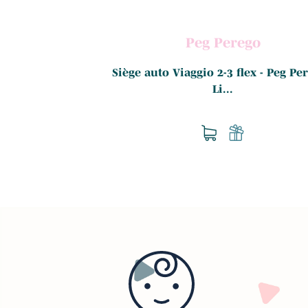
a
Peg Perego
 - NUNA - Caviar
Siège auto Viaggio 2-3 flex - Peg Per
Li...