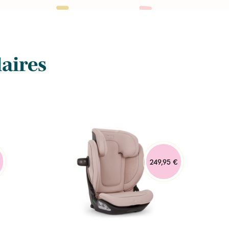
laires
€
249,95 €