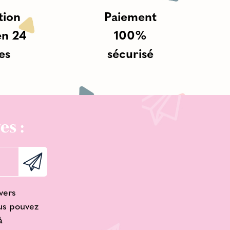
tion
Paiement
en 24
100%
es
sécurisé
es :
vers
ous pouvez
à