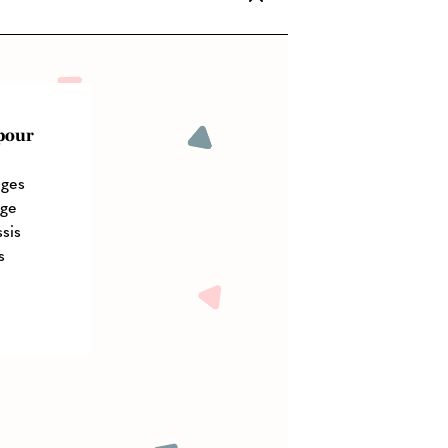
 pour
èges
ège
sis
s