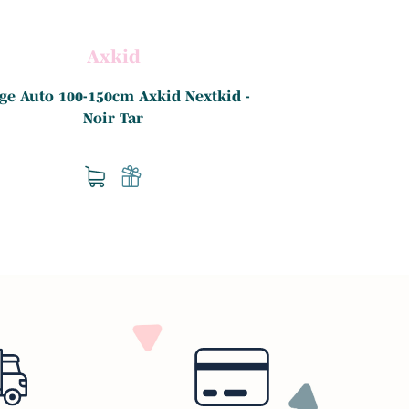
Axkid
Siège auto I-FI
cm
ge Auto 100-150cm Axkid Nextkid -
Noir Tar