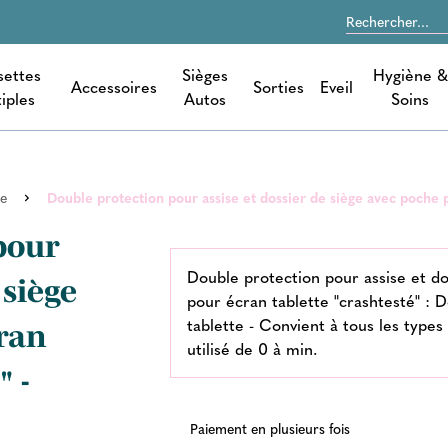
settes
Sièges
Hygiène &
Accessoires
Sorties
Eveil
iples
Autos
Soins
re
Double protection pour assise et dossier de siège avec poche p
pour
Double protection pour assise et do
 siège
pour écran tablette "crashtesté" : 
tablette - Convient à tous les types
ran
utilisé de 0 à min.
" -
Paiement en plusieurs fois