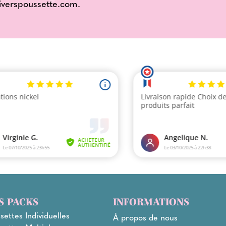
iverspoussette.com
.
S PACKS
INFORMATIONS
settes Individuelles
À propos de nous