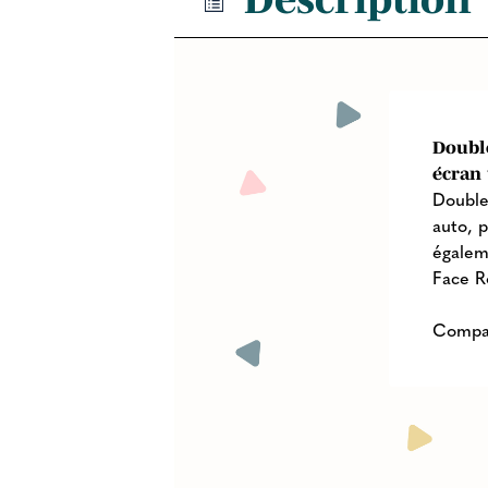
Double
écran 
Double
auto, p
égaleme
Face R
Compat