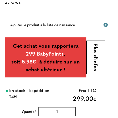
4 x 74,75 €
Ajouter le produit à la liste de naissance
Cet achat vous rapportera
Plus d'infos
299 BabyPoints
,
soit
5.98€
à déduire sur un
achat ultérieur !
En stock - Expédition
Prix TTC
24H
299,00
€
Quantité