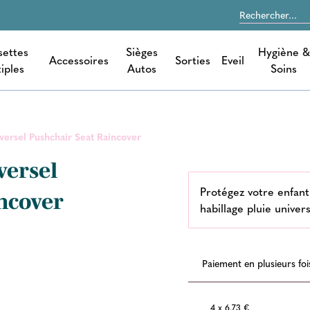
settes
Sièges
Hygiène &
Accessoires
Sorties
Eveil
iples
Autos
Soins
iversel Pushchair Seat Raincover
versel
Protégez votre enfant 
ncover
habillage pluie unive
Paiement en plusieurs foi
4 x 6,73 €