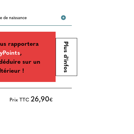
ste de naissance
us rapportera
Plus d'infos
yPoints
,
déduire sur un
ltérieur !
26,90
Prix TTC
€