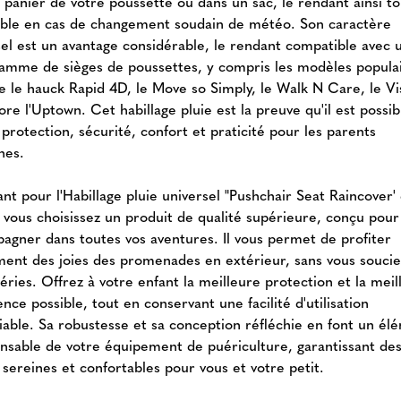
e panier de votre poussette ou dans un sac, le rendant ainsi t
ible en cas de changement soudain de météo. Son caractère
sel est un avantage considérable, le rendant compatible avec 
gamme de sièges de poussettes, y compris les modèles popula
ue le hauck Rapid 4D, le Move so Simply, le Walk N Care, le Vi
re l'Uptown. Cet habillage pluie est la preuve qu'il est possib
r protection, sécurité, confort et praticité pour les parents
nes.
nt pour l'Habillage pluie universel "Pushchair Seat Raincover'
 vous choisissez un produit de qualité supérieure, conçu pour
agner dans toutes vos aventures. Il vous permet de profiter
ment des joies des promenades en extérieur, sans vous soucie
ries. Offrez à votre enfant la meilleure protection et la meil
nce possible, tout en conservant une facilité d'utilisation
iable. Sa robustesse et sa conception réfléchie en font un él
ensable de votre équipement de puériculture, garantissant de
 sereines et confortables pour vous et votre petit.