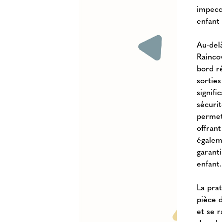
impecc
enfant
Au-del
Rainco
bord ré
sorties
signifi
sécuri
permet
offrant
égalem
garanti
enfant
La prat
pièce 
et se 