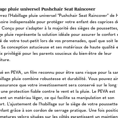
age pluie universel Pushchair Seat Raincover
rez l'Habillage pluie universel "Pushchair Seat Raincover" de 
ssoire indispensable pour protéger votre enfant des caprices d
 Conçu pour s'adapter à la majorité des sièges de poussettes
ge pluie représente la solution idéale pour assurer le confort 
é de votre tout-petit lors de vos promenades, quel que soit l
 Sa conception astucieuse et ses matériaux de haute qualité 
x privilégié pour les parents soucieux du bien-être de leur
iture.
ué en PEVA, un film reconnu pour être sans risque pour la sa
illage pluie combine robustesse et durabilité. Vous pouvez ain
l'assurance que votre investissement sera conservé sur le long
 une protection fiable contre le vent et la pluie. Le PEVA est
nt un matériau léger, ce qui facilite sa manipulation et son
rt. L'ajustement de l'habillage sur le siège de votre poussette
enfant grâce à son cordon de serrage pratique. Une fois positi
rmetures velcro situées sur les côtés garantissent un maintien