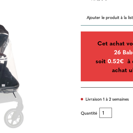
Ajouter le produit à la li
Cet achat vo
26 Bab
soit
0.52€
à 
achat u
Livraison 1 à 2 semaines
Quantité