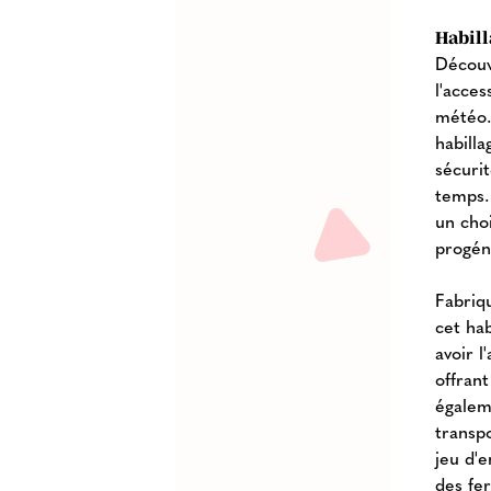
Habill
Découv
l'acce
météo.
habilla
sécurit
temps.
un choi
progén
Fabriq
cet hab
avoir 
offrant
égaleme
transpo
jeu d'
des fe