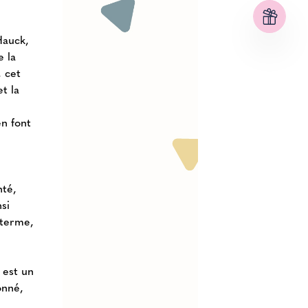
Hauck,
e la
, cet
et la
e
en font
nté,
si
 terme,
 est un
onné,