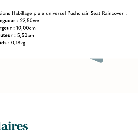
ions Habillage pluie universel Pushchair Seat Raincover :
ngueur :
22,50cm
rgeur :
10,00cm
uteur :
5,50cm
ids :
0,18kg
laires