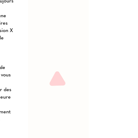
oujours
une
ires
sion X
le
 de
 vous
r des
leure
ément
s