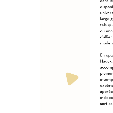
dans l
dispon
univer
large 
tels q
ou enco
d'allie
moder
En opta
Hauck,
accomp
pleine
intempé
expérie
appréc
indisp
sorties