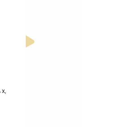
:
é
 X,