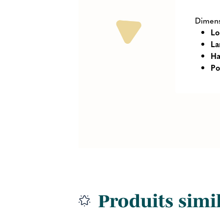
Dimens
Lo
La
Ha
Po
Produits simi