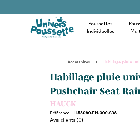
Poussettes
Pous
Individuelles
Mult
Accessoires
Habillage pluie un
Habillage pluie uni
Pushchair Seat Rai
HAUCK
Référence :
H-55080-EN-000-S36
Avis clients (0)