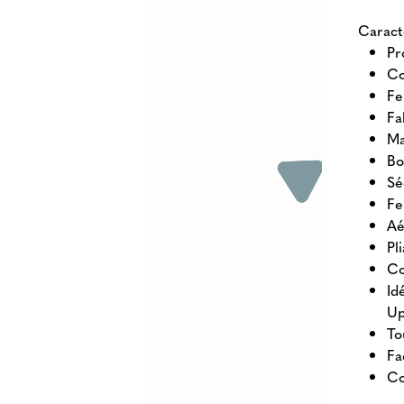
Caract
Pr
Co
Fe
Fa
Ma
Bo
Sé
Fe
Aé
Pl
Co
Id
Up
To
Fa
Co