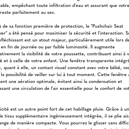
able, empêchant toute infiltration d'eau et assurant que votr
 reste parfaitement au sec.
à de sa fonction première de protection, le "Pushchair Seat
ver" a été pensé pour maximiser la sécurité et l'interaction. 
fléchissant est un atout majeur, particulièrement utile lors d
 en fin de journée ou par faible luminosité. Il augmente
cativement la visibilité de votre poussette, contribuant ainsi à 
té et à celle de votre enfant. Une fenêtre transparente intégr
, quant à elle, un contact visuel constant avec votre bébé, vo
 la possibilité de veiller sur lui à tout moment. Cette fenêtre
ent une aération optimale, évitant ainsi la condensation et
ssant une circulation de l'air essentielle pour le confort de vo
.
icité est un autre point fort de cet habillage pluie. Grâce à u
de tissu supplémentaire ingénieusement intégrée, il se plie a
range de manière compacte. Vous pourrez le glisser sans diffic