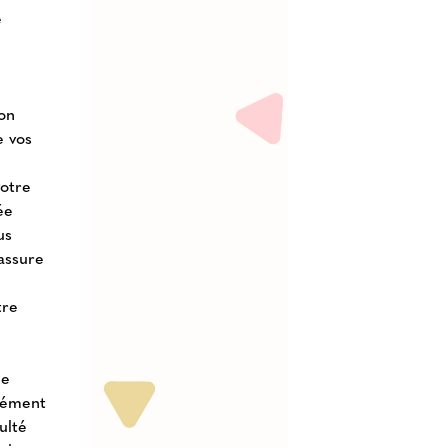
e
Son
e vos
votre
ée
us
 assure
tre
ne
isément
ulté