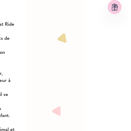
st Ride
ts de
ion
r,
teur à
l se
s
fant.
imal et