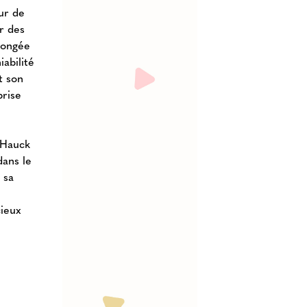
ur de
r des
olongée
abilité
t son
prise
 Hauck
dans le
 sa
s
cieux