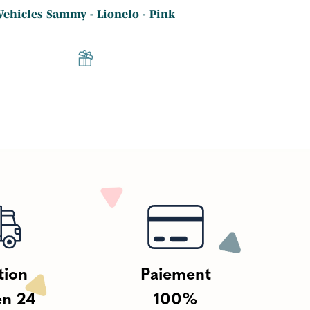
Vehicles Sammy - Lionelo - Pink
Draisienne Alex
tion
Paiement
en 24
100%