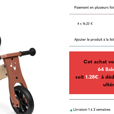
Paiement en plusieurs foi
4 x 16,23 €
Ajouter le produit à la li
Cet achat vo
64 Bab
soit
1.28€
à déd
ulté
Livraison 1 à 2 semaines