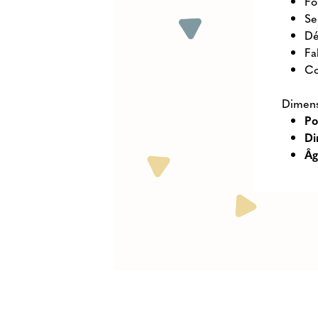
Fo
Se
Dé
Fa
Co
Dimens
Po
Di
Âg