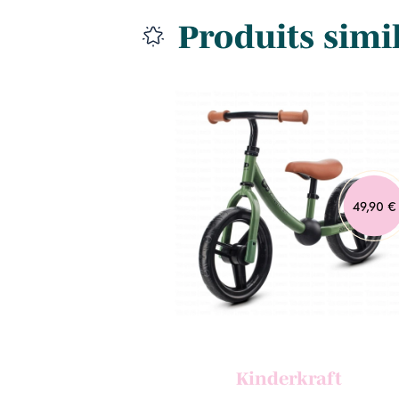
Produits simi
39,90 €
49,90 €
raft
Kinderkraft