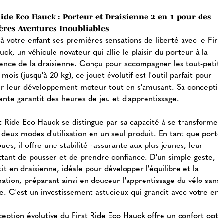
Ride Eco Hauck : Porteur et Draisienne 2 en 1 pour des
ères Aventures Inoubliables
à votre enfant ses premières sensations de liberté avec le Fir
ck, un véhicule novateur qui allie le plaisir du porteur à la
lence de la draisienne. Conçu pour accompagner les tout-peti
 mois (jusqu'à 20 kg), ce jouet évolutif est l'outil parfait pour
er leur développement moteur tout en s'amusant. Sa concept
gente garantit des heures de jeu et d'apprentissage.
st Ride Eco Hauck se distingue par sa capacité à se transforme
 deux modes d'utilisation en un seul produit. En tant que por
oues, il offre une stabilité rassurante aux plus jeunes, leur
tant de pousser et de prendre confiance. D'un simple geste, i
it en draisienne, idéale pour développer l'équilibre et la
nation, préparant ainsi en douceur l'apprentissage du vélo san
e. C'est un investissement astucieux qui grandit avec votre en
ception évolutive du First Ride Eco Hauck offre un confort opt