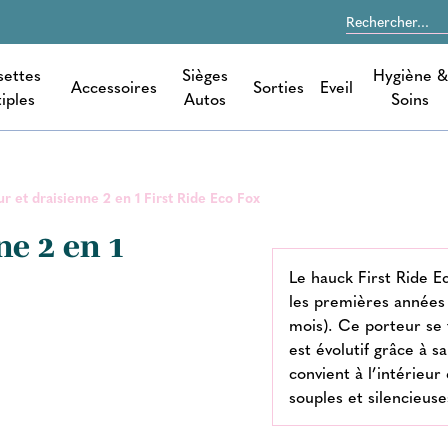
settes
Sièges
Hygiène &
Accessoires
Sorties
Eveil
iples
Autos
Soins
ur et draisienne 2 en 1 First Ride Eco Fox
ne 2 en 1
Le hauck First Ride Ec
les premières années 
mois). Ce porteur se 
est évolutif grâce à s
convient à l’intérieur
souples et silencieuse