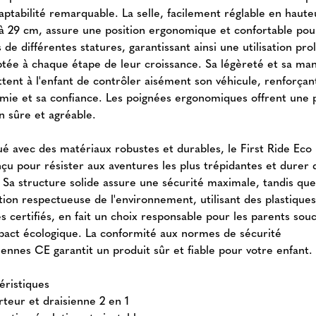
aptabilité remarquable. La selle, facilement réglable en haute
à 29 cm, assure une position ergonomique et confortable pou
 de différentes statures, garantissant ainsi une utilisation pr
ptée à chaque étape de leur croissance. Sa légèreté et sa mani
tent à l'enfant de contrôler aisément son véhicule, renforçan
mie et sa confiance. Les poignées ergonomiques offrent une 
n sûre et agréable.
ué avec des matériaux robustes et durables, le First Ride Eco
nçu pour résister aux aventures les plus trépidantes et durer 
 Sa structure solide assure une sécurité maximale, tandis que
tion respectueuse de l'environnement, utilisant des plastique
s certifiés, en fait un choix responsable pour les parents sou
mpact écologique. La conformité aux normes de sécurité
ennes CE garantit un produit sûr et fiable pour votre enfant.
éristiques
rteur et draisienne 2 en 1