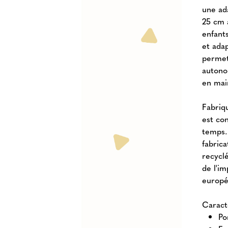
une ad
25 cm 
enfants
et ada
permet
autono
en mai
Fabriq
est co
temps.
fabrica
recyclé
de l'i
europé
Caract
Po