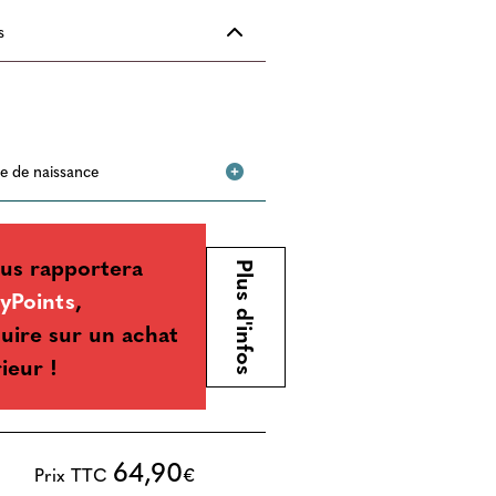
s
ste de naissance
us rapportera
Plus d'infos
yPoints
,
uire sur un achat
rieur !
64,90
Prix TTC
€