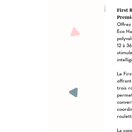
First 
Premi
Offrez 
Eco Hau
polyva
12 à 36
stimul
intelli
Le Fir
offrant
trois r
permet
convert
coordi
roulett
La con