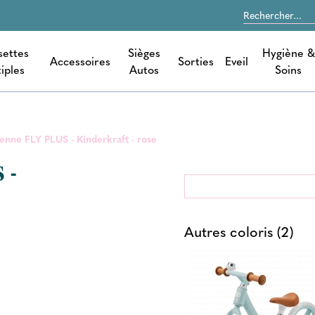
settes
Sièges
Hygiène &
Accessoires
Sorties
Eveil
iples
Autos
Soins
ienne FLY PLUS - Kinderkraft - rose
 -
Autres coloris (2)