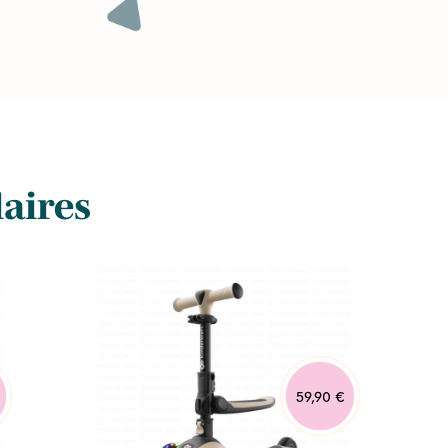
laires
59,90 €