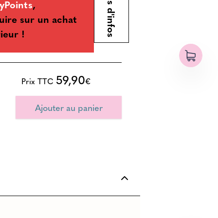
Plus d'infos
yPoints
,
uire sur un achat
ieur !
59,90
Prix TTC
€