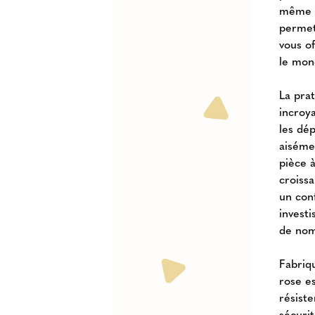
même l
permet 
vous of
le mon
La prat
incroy
les dé
aiséme
pièce à
croissa
un con
invest
de nom
Fabriq
rose e
résist
sécurit