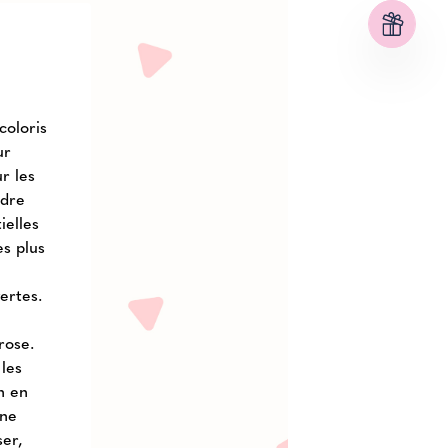
coloris
ur
r les
ndre
ielles
es plus
ertes.
rose.
 les
n en
une
ser,