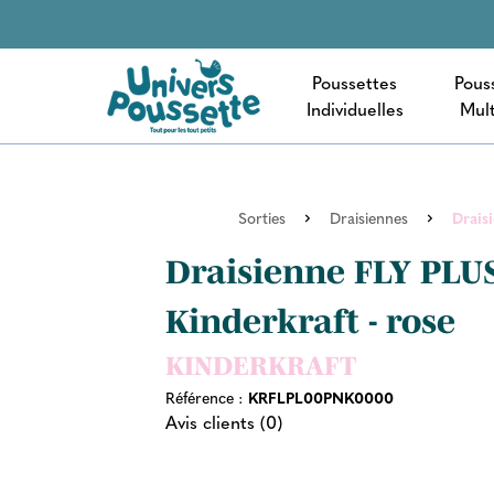
Poussettes
Pous
Individuelles
Mult
Sorties
Draisiennes
Drais
Draisienne FLY PLUS
Kinderkraft - rose
KINDERKRAFT
Référence :
KRFLPL00PNK0000
Avis clients (0)