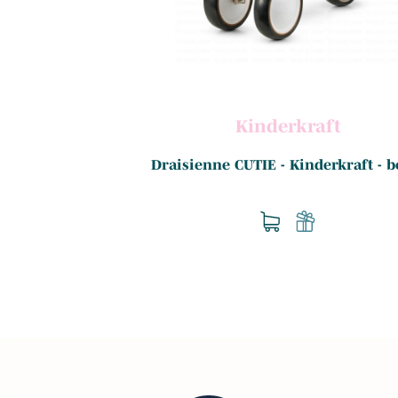
lo
Kinderkraft
 - Lionelo
Draisienne CUTIE - Kinderkraft - b