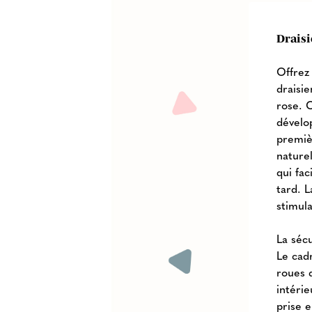
Draisi
Offrez
draisi
rose. 
dévelo
premiè
nature
qui fac
tard. 
stimul
La séc
Le cadr
roues d
intéri
prise 