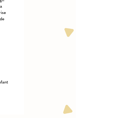
ra
rise
 de
nfant