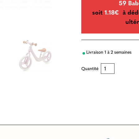
59 Bab
soit
1.18€
à déd
ultér
Livraison 1 à 2 semaines
Quantité