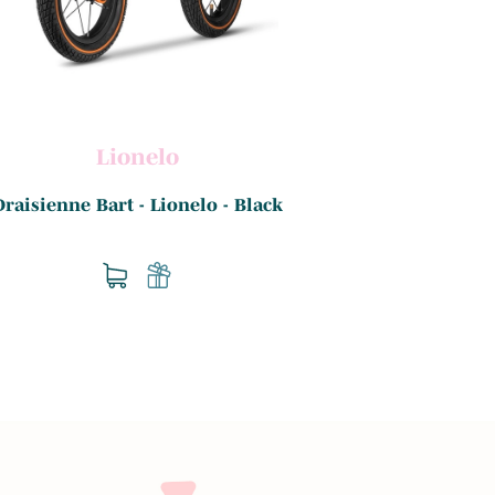
Lionelo
L
Draisienne Bart - Lionelo - Black
Draisienne Alex 