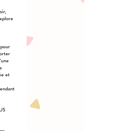
sir,
explore
 pour
orter
'une
a
ée et
pendant
LUS
ign