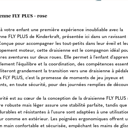
enne FLY PLUS - rose
 à votre enfant une première expérience inoubliable avec la
enne FLY PLUS de Kinderkraft, présentée ici dans un ravissant 
Conçue pour accompagner les tout-petits dans leur éveil et le
ppement moteur, cette draisienne est le compagnon idéal pou
res aventures sur deux roues. Elle permet à l'enfant d'appre
llement l'équilibre et la coordination, des compétences essent
iliteront grandement la transition vers une draisienne à pédal
La FLY PLUS, c'est la promesse de moments de jeu joyeux et
ants, en toute sécurité, pour des journées remplies de découv
urité est au cœur de la conception de la draisienne FLY PLUS 
e robuste mais léger assure une stabilité parfaite, tandis que
urables et résistantes à l'usure sont adaptées à une utilisatio
eur comme en extérieur. Les poignées ergonomiques offrent 
en main confortable et sécurisée, empêchant les mains de glis