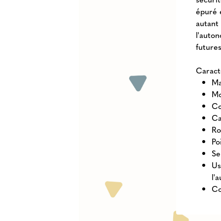
épuré e
autant 
l'auto
futures
Caract
Ma
Mo
Co
Ca
Ro
Po
Se
Us
l'
Co