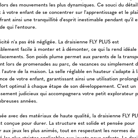
ors des mouvements les plus dynamiques. Ce souci du détail
à votre enfant de se concentrer sur l'apprentissage et le plai
frant ainsi une tranquillité d'esprit inestimable pendant qu'il 
de qui l'entoure.
icité n'a pas été négligée. La draisienne FLY PLUS est
ablement facile à monter et à démonter, ce qui la rend idéale
placements. Son poids plume permet aux parents de la transp
nt lors de promenades au parc, de vacances ou simplement d
 l'autre de la maison. La selle réglable en hauteur s'adapte à l
nce de votre enfant, garantissant ainsi une utilisation prolong
fort optimal à chaque étape de son développement. C'est un
issement judicieux qui accompagnera votre petit explorateur 
breuses années.
uée avec des matériaux de haute qualité, la draisienne FLY P
st conçue pour durer. La structure est solide et pensée pour
er aux jeux les plus animés, tout en respectant les normes de
é les plus strictes applicables aux jouets pour enfants. Le des