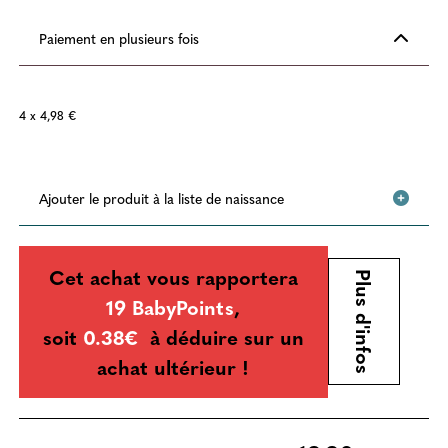
Paiement en plusieurs fois
4 x 4,98 €
Ajouter le produit à la liste de naissance
Cet achat vous rapportera
Plus d'infos
19 BabyPoints
,
soit
0.38€
à déduire sur un
achat ultérieur !