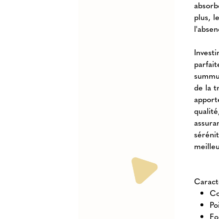
absorbe
plus, 
l'abse
Invest
parfait
summum
de la 
apport
qualit
assura
sérénit
meille
Caract
Co
Po
Fo