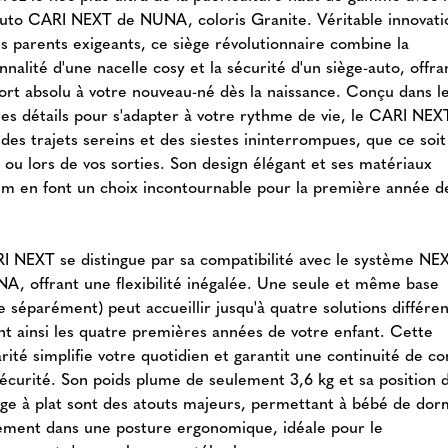
auto CARI NEXT de NUNA, coloris Granite. Véritable innovati
es parents exigeants, ce siège révolutionnaire combine la
nnalité d'une nacelle cosy et la sécurité d'un siège-auto, offran
fort absolu à votre nouveau-né dès la naissance. Conçu dans l
es détails pour s'adapter à votre rythme de vie, le CARI NEX
des trajets sereins et des siestes ininterrompues, que ce soit
 ou lors de vos sorties. Son design élégant et ses matériaux
m en font un choix incontournable pour la première année d
I NEXT se distingue par sa compatibilité avec le système N
A, offrant une flexibilité inégalée. Une seule et même base
 séparément) peut accueillir jusqu'à quatre solutions différen
nt ainsi les quatre premières années de votre enfant. Cette
ité simplifie votre quotidien et garantit une continuité de co
sécurité. Son poids plume de seulement 3,6 kg et sa position 
ge à plat sont des atouts majeurs, permettant à bébé de dor
lement dans une posture ergonomique, idéale pour le