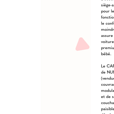
siège-
pour l
fonctio
le con
moindr
assure 
voiture
premiu
bébé.
Le CAR
de NUN
(vendue
couvra
modular
et de 
coucha
paisib