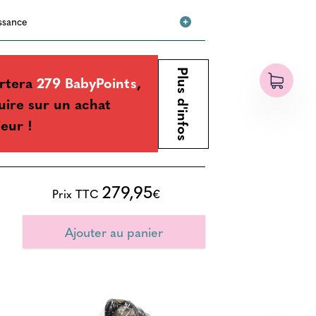
issance
Plus d'infos
rtera
279 BabyPoints
,
ire sur un achat
ieur !
279,95
Prix TTC
€