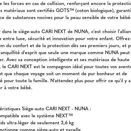
 les forces en cas de collision, renforçant encore la protecti
les matériaux sont certifiés GOTS™ (coton biologique), garant
nce de substances nocives pour la peau sensible de votre bébé
ir dans le siège-auto CARI NEXT de NUNA, c'est choisir l'allia
e entre luxe, sécurité et innovation pour votre enfant. Offrez-
 du confort et de la protection dès ses premiers jours, et p
tranquillité d'esprit que seule une marque comme NUNA peut
er. Avec sa conception intelligente et ses matériaux de haute
é, le CARI NEXT est le compagnon idéal pour toutes vos avent
nt que chaque voyage soit un moment de pur bonheur et de
é pour toute la famille. N'attendez plus pour offrir ce qu'il y 
ur à votre bébé.
éristiques Siège-auto CARI NEXT - NUNA :
mpatible avec le système NEXT™
ids ultra-léger de seulement 3,6 kg
nctionne comme siège-auto et nacelle