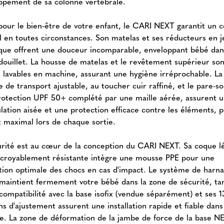
ppement de sa colonne vertébrale.
pour le bien-être de votre enfant, le CARI NEXT garantit un c
l en toutes circonstances. Son matelas et ses réducteurs en j
ique offrent une douceur incomparable, enveloppant bébé dan
douillet. La housse de matelas et le revêtement supérieur son
rs lavables en machine, assurant une hygiène irréprochable. La
 de transport ajustable, au toucher cuir raffiné, et le pare-sol
rotection UPF 50+ complété par une maille aérée, assurent 
lation aisée et une protection efficace contre les éléments, 
t maximal lors de chaque sortie.
urité est au cœur de la conception du CARI NEXT. Sa coque l
ncroyablement résistante intègre une mousse PPE pour une
tion optimale des chocs en cas d'impact. Le système de harna
 maintient fermement votre bébé dans la zone de sécurité, ta
compatibilité avec la base isofix (vendue séparément) et ses 1
ns d'ajustement assurent une installation rapide et fiable dans
le. La zone de déformation de la jambe de force de la base 