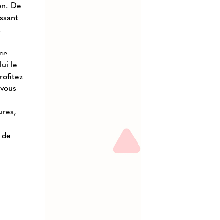
on. De
issant
.
nce
lui le
rofitez
 vous
ures,
a de