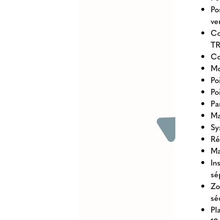
Po
ve
Co
TR
Co
Mo
Po
Po
Pa
Ma
Sy
Ré
Ma
In
sé
Zo
sé
Pl