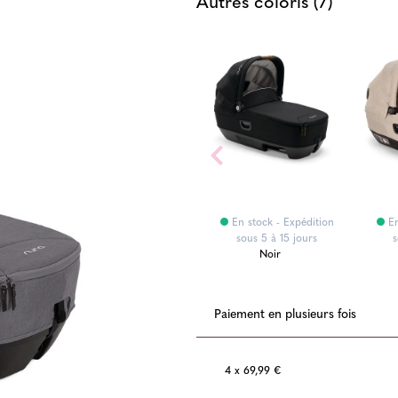
Autres coloris (7)
ition
En stock - Expédition
En stock - Expédition
En
s
sous 5 à 15 jours
sous 5 à 15 jours
s
Noir
Paiement en plusieurs fois
4 x 69,99 €