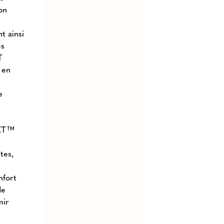
on
t ainsi
es
T
 en
e
EXT™
tes,
nfort
de
mir