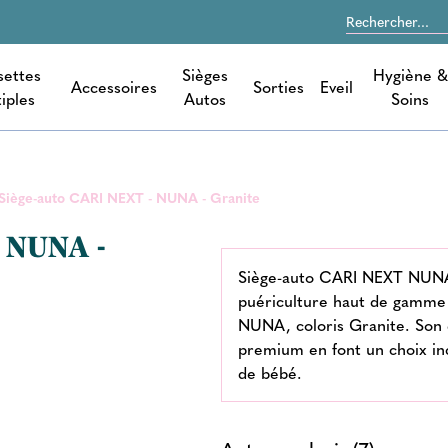
settes
Sièges
Hygiène &
Accessoires
Sorties
Eveil
iples
Autos
Soins
Siège-auto CARI NEXT - NUNA - Granite
 NUNA -
Siège-auto CARI NEXT NUNA :
puériculture haut de gamme
NUNA, coloris Granite. Son 
premium en font un choix in
de bébé.