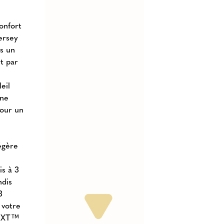
onfort
ersey
s un
t par
eil
une
pour un
égère
is à 3
ndis
3
 votre
NEXT™