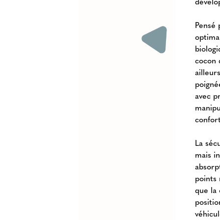
dévelo
Pensé 
optima
biolog
cocon 
ailleu
poignée
avec p
manipu
confor
La séc
mais i
absorp
points
que la 
positio
véhicu