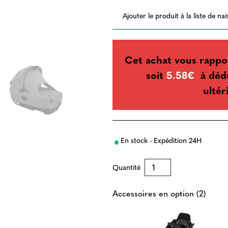
Ajouter le produit à la liste de na
Cet achat vous rappo
soit
5.58€
à dédu
ultér
En stock - Expédition 24H
Quantité
Accessoires en option (2)