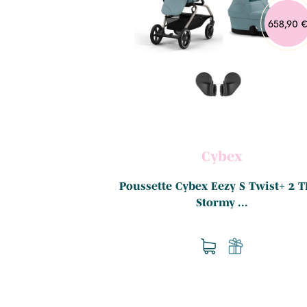
749,95 €
658,90 
x
Cybex
4 - Modèle 2026 +
Poussette Cybex Eezy S Twist+ 2 T
.
Stormy ...