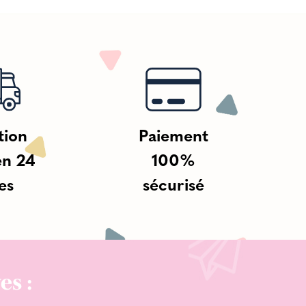
tion
Paiement
en 24
100%
es
sécurisé
es :