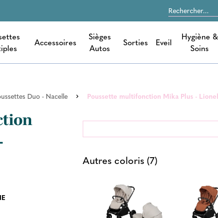
settes
Sièges
Hygiène &
Accessoires
Sorties
Eveil
iples
Autos
Soins
ussettes Duo - Nacelle
Poussette multifonction Mika Plus - Lione
ction
-
Autres coloris (7)
NE