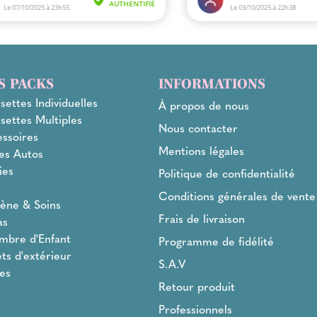
S PACKS
INFORMATIONS
settes Individuelles
À propos de nous
settes Multiples
Nous contacter
ssoires
Mentions légales
es Autos
ies
Politique de confidentialité
l
Conditions générales de vente
ène & Soins
Frais de livraison
as
mbre d'Enfant
Programme de fidélité
ts d'extérieur
S.A.V
es
Retour produit
Professionnels