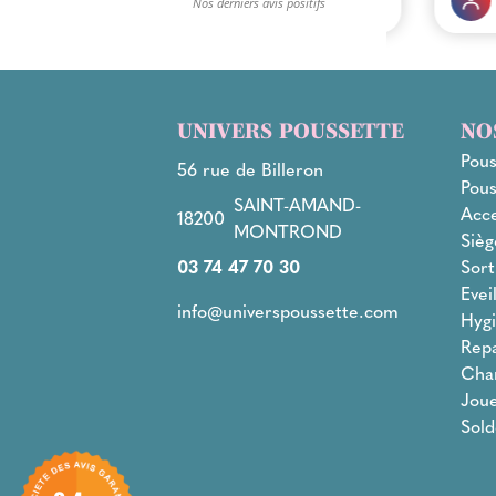
UNIVERS POUSSETTE
NO
Pous
56 rue de Billeron
Pous
SAINT-AMAND-
Acce
18200
MONTROND
Sièg
03 74 47 70 30
Sort
Evei
info@universpoussette.com
Hygi
Rep
Cha
Joue
Sold