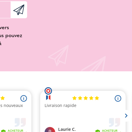
vers
ous pouvez
à