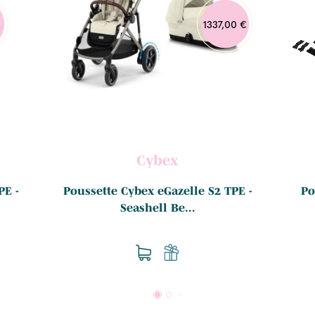
€
1337,00 €
Cybex
PE -
Poussette Cybex eGazelle S2 TPE -
Po
Seashell Be...