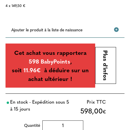
4 x 149,50 €
Ajouter le produit à la liste de naissance
Cet achat vous rapportera
Plus d'infos
598 BabyPoints
,
soit
11.96€
à déduire sur un
achat ultérieur !
En stock - Expédition sous 5
Prix TTC
à 15 jours
598,00
€
Quantité