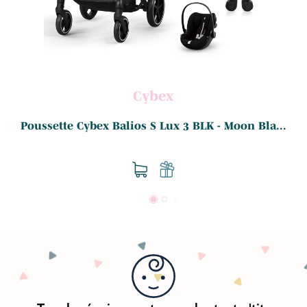
Cybex
Poussette Cybex Balios S Lux 3 BLK - Moon Bla...
P