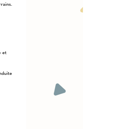
rains.
é et
nduite