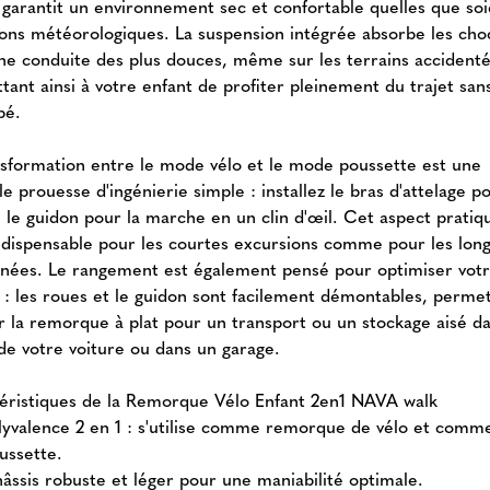
– garantit un environnement sec et confortable quelles que soi
ions météorologiques. La suspension intégrée absorbe les cho
ne conduite des plus douces, même sur les terrains accidenté
tant ainsi à votre enfant de profiter pleinement du trajet san
bé.
nsformation entre le mode vélo et le mode poussette est une
le prouesse d'ingénierie simple : installez le bras d'attelage p
 le guidon pour la marche en un clin d'œil. Cet aspect pratiq
ndispensable pour les courtes excursions comme pour les lon
nées. Le rangement est également pensé pour optimiser vot
 : les roues et le guidon sont facilement démontables, perme
er la remorque à plat pour un transport ou un stockage aisé da
 de votre voiture ou dans un garage.
éristiques de la Remorque Vélo Enfant 2en1 NAVA walk
lyvalence 2 en 1 : s'utilise comme remorque de vélo et comm
ussette.
âssis robuste et léger pour une maniabilité optimale.