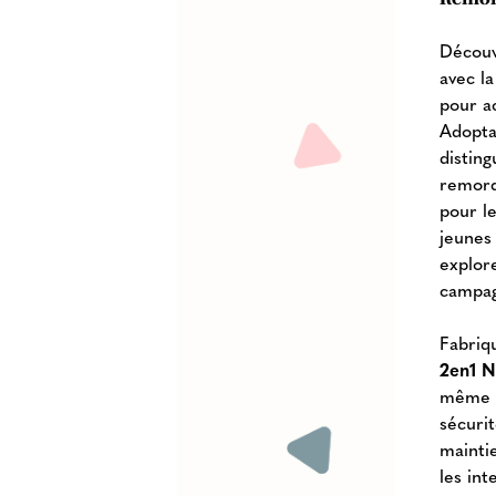
Découvr
avec l
pour a
Adopta
disting
remorq
pour le
jeunes 
explor
campa
Fabriq
2en1 
même l
sécurit
mainti
les in