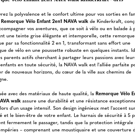
ez la polyvalence et le confort ultime pour vos sorties en fam
a
Remorque Vélo Enfant 2en1 NAVA walk
de Kinderkraft, con
ccompagner vos aventures, que ce soit à vélo ou en balade à 
nt une teinte grise élégante et intemporelle, cette remorque
ue par sa fonctionnalité 2 en 1, transformant sans effort une
ue de vélo en une poussette robuste en quelques instants. I
s parents actifs cherchant à partager leurs passions avec leur
enfants en toute sécurité, la NAVA walk est l'alliée parfaite p
er de nouveaux horizons, du cœur de la ville aux chemins de
gne.
uée avec des matériaux de haute qualité, la
Remorque Vélo E
NAVA walk
assure une durabilité et une résistance exceptionne
ors d'un usage intensif. Son design ingénieux met l'accent sur
é et le bien-être de votre enfant. Le harnais de sécurité à 5 p
ent fermement le passager, tandis que la protection intégrale
tempéries – comprenant une moustiquaire et une couverture 