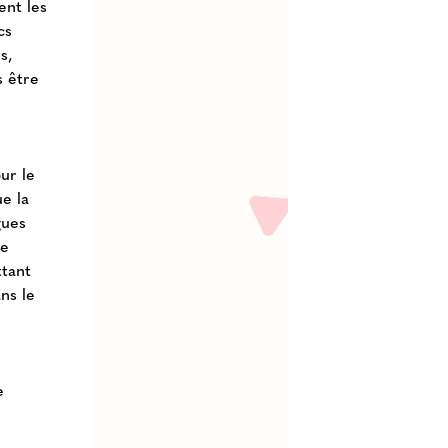
ent les
cs
s,
s être
our le
ue la
gues
re
ttant
ns le
e