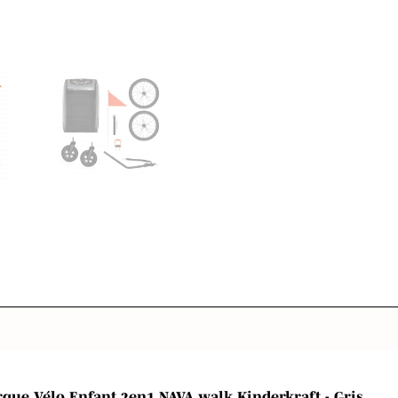
que Vélo Enfant 2en1 NAVA walk Kinderkraft - Gris