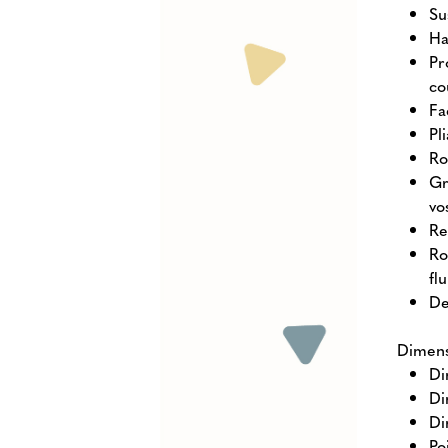
Su
Ha
Pr
co
Fa
Pl
Ro
Gr
vo
Re
Ro
fl
De
Dimens
Di
Di
Di
Po