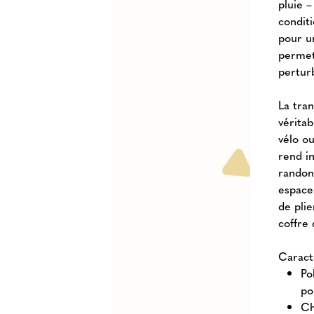
pluie 
condit
pour u
permet
pertur
La tra
véritab
vélo ou
rend i
randon
espace
de pli
coffre
Caract
Po
po
Ch