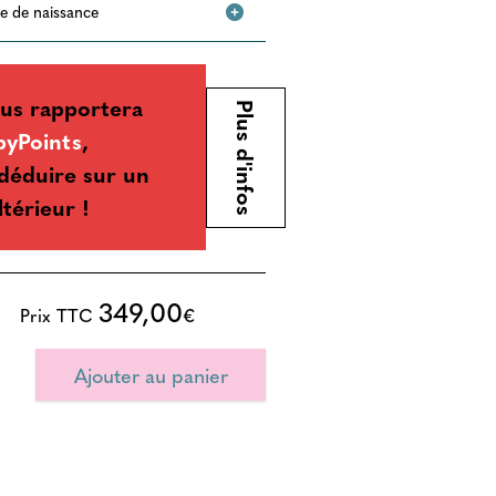
ste de naissance
us rapportera
Plus d'infos
byPoints
,
déduire sur un
ltérieur !
349,00
Prix TTC
€