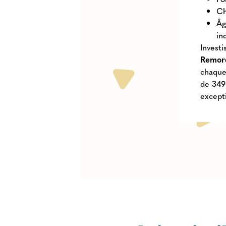
Ch
Âg
in
Investi
Remorq
chaque
de 349
except