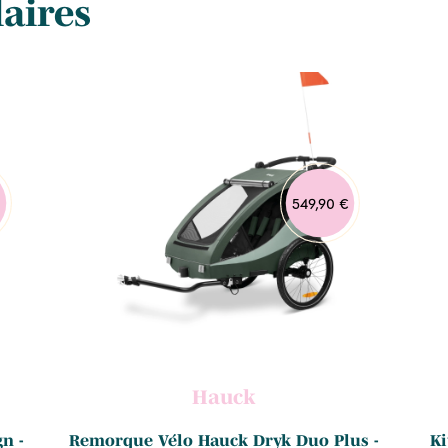
laires
549,90 €
Hauck
n -
Remorque Vélo Hauck Dryk Duo Plus -
Ki