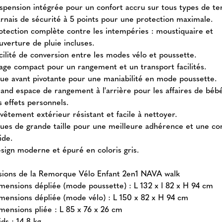
spension intégrée pour un confort accru sur tous types de ter
rnais de sécurité à 5 points pour une protection maximale.
otection complète contre les intempéries : moustiquaire et
uverture de pluie incluses.
cilité de conversion entre les modes vélo et poussette.
iage compact pour un rangement et un transport facilités.
ue avant pivotante pour une maniabilité en mode poussette.
and espace de rangement à l'arrière pour les affaires de béb
s effets personnels.
vêtement extérieur résistant et facile à nettoyer.
ues de grande taille pour une meilleure adhérence et une co
uide.
sign moderne et épuré en coloris gris.
ions de la Remorque Vélo Enfant 2en1 NAVA walk
mensions dépliée (mode poussette) : L 132 x l 82 x H 94 cm
mensions dépliée (mode vélo) : L 150 x 82 x H 94 cm
mensions pliée : L 85 x 76 x 26 cm
ids : 14.8 kg