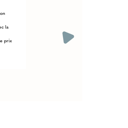
non
ec la
e prix