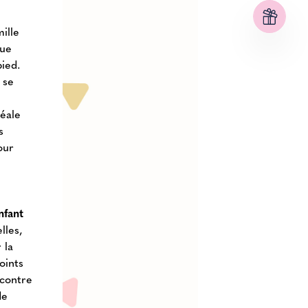
ille
çue
pied.
 se
déale
s
our
nfant
lles,
 la
oints
 contre
de