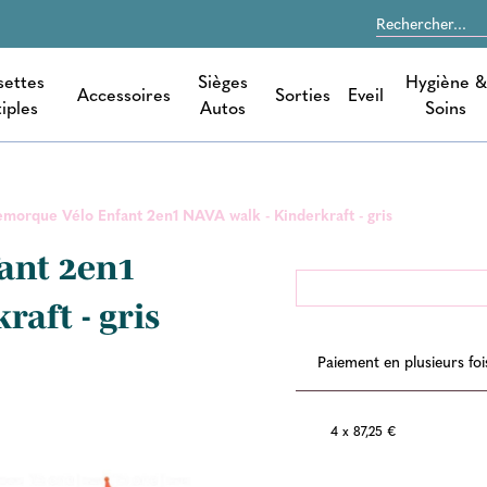
settes
Sièges
Hygiène &
Accessoires
Sorties
Eveil
iples
Autos
Soins
morque Vélo Enfant 2en1 NAVA walk - Kinderkraft - gris
ant 2en1
raft - gris
Paiement en plusieurs foi
4 x 87,25 €